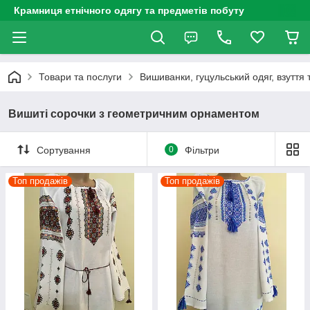
Крамниця етнічного одягу та предметів побуту
Товари та послуги
Вишиванки, гуцульський одяг, взуття 
Вишиті сорочки з геометричним орнаментом
Сортування
0
Фільтри
Топ продажів
Топ продажів