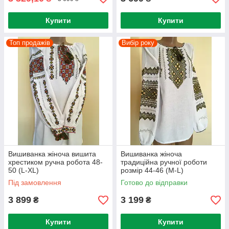
Купити
Купити
Топ продажів
Вибір року
Вишиванка жіноча вишита
Вишиванка жіноча
хрестиком ручна робота 48-
традиційна ручної роботи
50 (L-XL)
розмір 44-46 (M-L)
Під замовлення
Готово до відправки
3 899
3 199
₴
₴
Купити
Купити