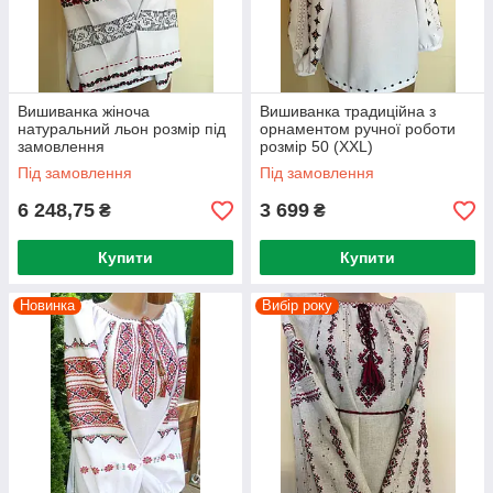
Вишиванка жіноча
Вишиванка традиційна з
натуральний льон розмір під
орнаментом ручної роботи
замовлення
розмір 50 (XХL)
Під замовлення
Під замовлення
6 248,75
3 699
₴
₴
Купити
Купити
Новинка
Вибір року