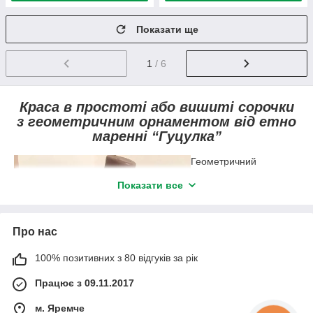
Показати ще
1
/ 6
Краса в простоті або вишиті сорочки
з геометричним орнаментом від етно
маренні “Гуцулка”
Геометричний
орнамент, не зважаючи
Показати все
на конкуренцію з
квітковими мотивами,
тримає популярність
серед українок вже
Про нас
понад сотню літ.
Дослідники кажуть, що
100% позитивних з 80 відгуків за рік
геометричний
орнамент зародився
Працює з 09.11.2017
на Гуцульщині.
Карпатські майстрині з
м. Яремче