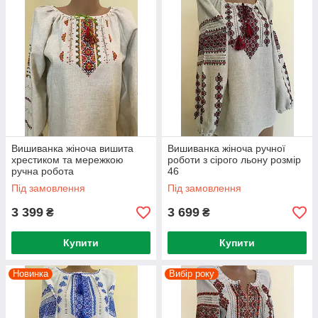
Вишиванка жіноча вишита
Вишиванка жіноча ручної
хрестиком та мережкою
роботи з сірого льону розмір
ручна робота
46
Під замовлення
Під замовлення
3 399
3 699
₴
₴
Купити
Купити
Новинка
Вибір року