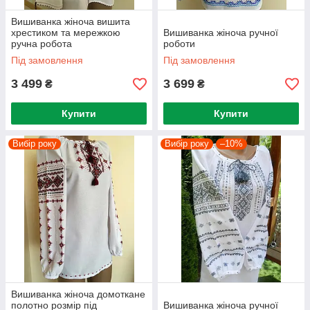
Вишиванка жіноча вишита
хрестиком та мережкою
Вишиванка жіноча ручної
ручна робота
роботи
Під замовлення
Під замовлення
3 499
3 699
₴
₴
Купити
Купити
Вибір року
Вибір року
–10%
Вишиванка жіноча домоткане
полотно розмір під
Вишиванка жіноча ручної