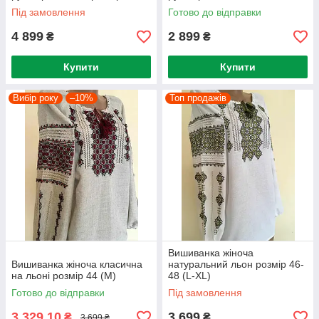
Під замовлення
Готово до відправки
4 899
2 899
₴
₴
Купити
Купити
Вибір року
–10%
Топ продажів
Вишиванка жіноча
Вишиванка жіноча класична
натуральний льон розмір 46-
на льоні розмір 44 (М)
48 (L-ХL)
Готово до відправки
Під замовлення
3 329,10
3 699
₴
₴
3 699 ₴