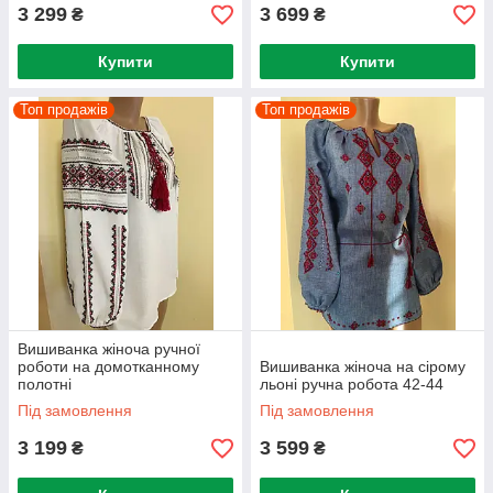
3 299
3 699
₴
₴
Купити
Купити
Топ продажів
Топ продажів
Вишиванка жіноча ручної
роботи на домотканному
Вишиванка жіноча на сірому
полотні
льоні ручна робота 42-44
Під замовлення
Під замовлення
3 199
3 599
₴
₴