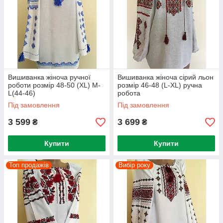
Вишиванка жіноча ручної
Вишиванка жіноча сірий льон
роботи розмір 48-50 (ХL) М-
розмір 46-48 (L-XL) ручна
L(44-46)
робота
Під замовлення
Під замовлення
3 599
3 699
₴
₴
Купити
Купити
Топ продажів
Вибір року