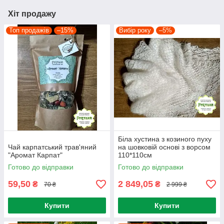
Хіт продажу
Топ продажів
–15%
Вибір року
–5%
Біла хустина з козиного пуху
Чай карпатський трав'яний
на шовковій основі з ворсом
"Аромат Карпат"
110*110см
Готово до відправки
Готово до відправки
59,50
2 849,05
₴
₴
70 ₴
2 999 ₴
Купити
Купити