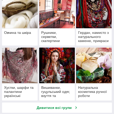
Овчина та шкіра
Рушники,
Гердан, намисто з
серветки,
натурального
скатертини
каменю, прикраси
з бісеру
Хустки, шарфи та
Вишиванки,
Натуральна
палантини
гуцульський одяг,
косметика ручної
українські
взуття та
роботи
аксесуари
Дивитися всі групи