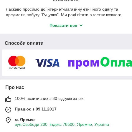
Ласкаво просимо до інтернет-магазину етнічного одягу та
предметів побуту “Гуцулка”. Ми раді вітати в гостях кожного,
хто завітав сюди, адже в нас найкращі клієнти та
Показати все
найякісніший товар.
Наша мета - дарувати людям
тепло та затишок. Що краще за
Способи оплати
неповторні зразки українського
етнічного одягу та унікальні
предмети побуту предків може
сповна передати настрій
минулих епох та мудрість
поколінь? Мабуть, нічого. Саме тому майстри “Гуцулки”
продовжують плідно працювати та розвивати найкращі
українські традиції для того, щоб кожен зумів доторкнутись до
Про нас
історії.
Ми працюємо для тих, хто не цурається рідного та
100% позитивних з 80 відгуків за рік
намагається популяризувати українські вишиванки, ткацьке
та гончарське ремесло. У нас знайдеться для Вас безліч
Працює з 09.11.2017
ексклюзивних речей, які вже завтра стануть перлиною Вашої
м. Яремче
оселі та гардеробу.
вул.Свободи 200, індекс 78500, Яремче, Україна
Унікальний асортимент етнічних