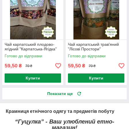
Чай карпатський плодово-
Чай карпатський трав'яний
ягідний "Карпатська-Ягідка"
"Лісові Простори"
Готово до відправки
Готово до відправки
59,50
59,50
₴
₴
70 ₴
70 ₴
Купити
Купити
Показати ще
Крамниця етнічного одягу та предметів побуту
“Гуцулка” - Ваш улюблений етно-
магазин!