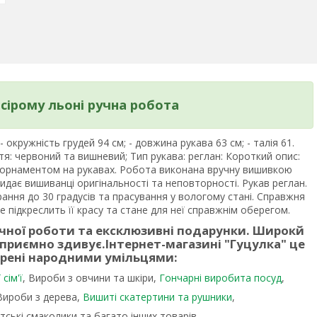
сірому льоні ручна робота
окружність грудей 94 см; - довжина рукава 63 см; - талія 61.
тя: червоний та вишневий; Тип рукава: реглан: Короткий опис:
 орнаментом на рукавах. Робота виконана вручну вишивкою
дає вишиванці оригінальності та неповторності. Рукав реглан.
рання до 30 градусів та прасування у вологому стані. Справжня
 підкреслить її красу та стане для неї справжнім оберегом.
учної роботи та ексклюзивні подарунки. Широкй
 приємно здивує.
Інтернет-магазині "Гуцулка"
це
орені народними умільцями:
сім'ї
, Вироби з овчини та шкіри,
Гончарні виробита посуд
,
 Вироби з дерева,
Вишиті скатертини та рушники
,
тські смаколики та багато інших товарів.