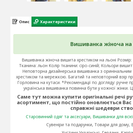
Опис
Характеристики
Вишиванка жіноча на 
Вишиванка жіноча вишита хрестиком на льоні Розмір: - 
Тканина: льон Колір тканини: сіро-синій; Кольори вишит
Неповторна дизайнерська вишиванка з оринінальним
хрестиком та мережкою. Багатий та неповторний взір при
Горловина на кутаси. *Рекомендації по догляду: ручне п
українська вишиванка повинна бути у кожної жінки. Це
Саме тут можна купити оригінальні речі р
асортимент, що постійно оновлюється Вас
справжні шедеври ств
Старовинний одяг та аксесуари
,
Вишиванки для всієї 
Сувеніри та подарунки, Товари для дому,
Хустини Українські, Гердани, Карпа