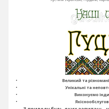
Великий та різноман
Унікальні та неповт
Виконуємо інди
Якіснообслугов
З приводу будь-яких запитань, 