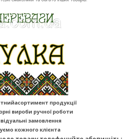
ітнийасортимент продукції
орні вироби ручної роботи
відуальні замовлення
уємо кожного клієнта
щодо товару телефонуйте абопишіть: