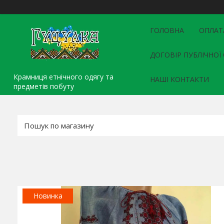
ГОЛОВНА
ОПЛАТ
ДОГОВІР ПУБЛІЧНОЇ
Крамниця етнічного одягу та
НАШІ КОНТАКТИ
предметів побуту
Новинка