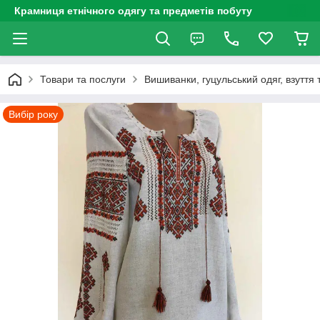
Крамниця етнічного одягу та предметів побуту
Товари та послуги
Вишиванки, гуцульський одяг, взуття 
Вибір року