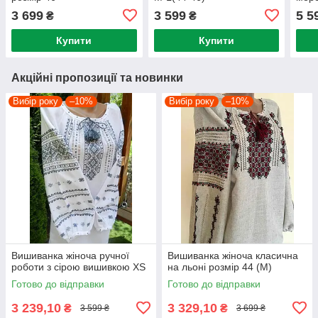
3 699
3 599
5 5
₴
₴
Купити
Купити
Акційні пропозиції та новинки
Вибір року
–10%
Вибір року
–10%
Вишиванка жіноча ручної
Вишиванка жіноча класична
роботи з сірою вишивкою XS
на льоні розмір 44 (М)
Готово до відправки
Готово до відправки
3 239,10
3 329,10
₴
₴
3 599 ₴
3 699 ₴