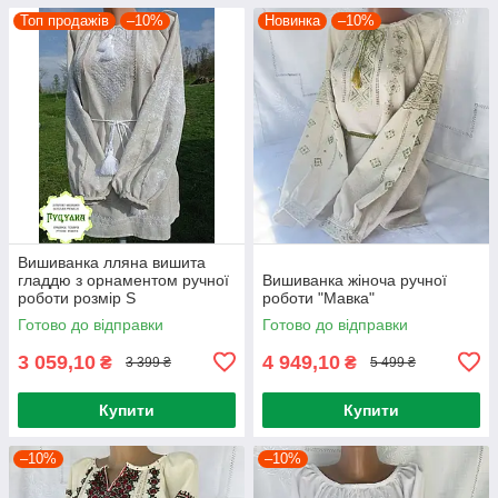
Топ продажів
–10%
Новинка
–10%
Вишиванка лляна вишита
гладдю з орнаментом ручної
Вишиванка жіноча ручної
роботи розмір S
роботи "Мавка"
Готово до відправки
Готово до відправки
3 059,10
4 949,10
₴
₴
3 399 ₴
5 499 ₴
Купити
Купити
–10%
–10%