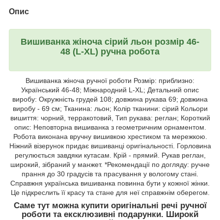
Опис
Вишиванка жіноча сірий льон розмір 46-
48 (L-XL) ручна робота
Вишиванка жіноча ручної роботи Розмір: приблизно:
Український 46-48; Міжнародний L-XL; Детальний опис
виробу: Окружність грудей 108; довжина рукава 69; довжина
виробу - 69 см; Тканина: льон; Колір тканини: сірий Кольори
вишиття: чорний, терракотовий, Тип рукава: реглан; Короткий
опис: Неповторна вишиванка з геометричним орнаментом.
Робота виконана вручну вишивкою хрестиком та мережкою.
Ніжний візерунок придає вишиванці оригінальності. Горловина
регулюється завдяки кутасам. Крій - прямий. Рукав реглан,
широкий, зібраний у манжет. *Рекомендації по догляду: ручне
прання до 30 градусів та прасування у вологому стані.
Справжня українська вишиванка повинна бути у кожної жінки.
Це підкреслить її красу та стане для неї справжнім оберегом.
Саме тут можна купити оригінальні речі ручної
роботи та ексклюзивні подарунки. Широкй