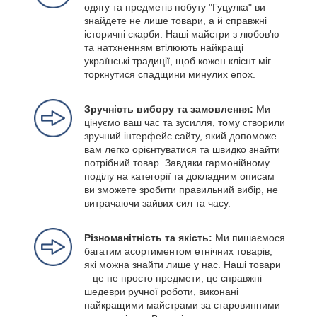
одягу та предметів побуту "Гуцулка" ви
знайдете не лише товари, а й справжні
історичні скарби. Наші майстри з любов'ю
та натхненням втілюють найкращі
українські традиції, щоб кожен клієнт міг
торкнутися спадщини минулих епох.
Зручність вибору та замовлення:
Ми
цінуємо ваш час та зусилля, тому створили
зручний інтерфейс сайту, який допоможе
вам легко орієнтуватися та швидко знайти
потрібний товар. Завдяки гармонійному
поділу на категорії та докладним описам
ви зможете зробити правильний вибір, не
витрачаючи зайвих сил та часу.
Різноманітність та якість:
Ми пишаємося
багатим асортиментом етнічних товарів,
які можна знайти лише у нас. Наші товари
– це не просто предмети, це справжні
шедеври ручної роботи, виконані
найкращими майстрами за старовинними