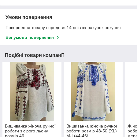
Умови повернення
Повернення товару впродовж 14 днів за рахунок покупця
Всі умови повернення
Подібні товари компанії
Вишиванка жіноча ручної
Вишиванка жіноча ручної
Жіно
роботи з сірого льону
роботи розмір 48-50 (ХL)
робо
розмір 46
М-L(44-46)
мере