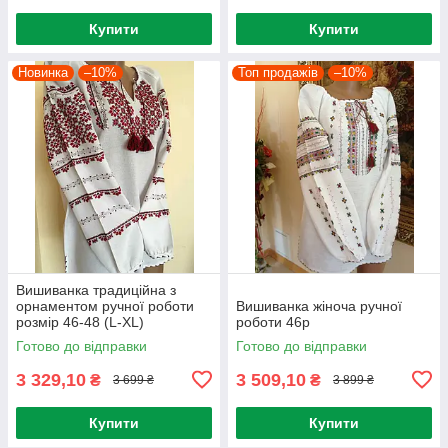
Купити
Купити
Новинка
–10%
Топ продажів
–10%
Вишиванка традиційна з
орнаментом ручної роботи
Вишиванка жіноча ручної
розмір 46-48 (L-ХL)
роботи 46р
Готово до відправки
Готово до відправки
3 329,10
3 509,10
₴
₴
3 699 ₴
3 899 ₴
Купити
Купити