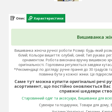
Опис
Характеристики
Вишиванка жін
Вишиванка жіноча ручної роботи Розмір: будь-який розм
білий; Кольори вишиття: олубий, синій; Тип рукава: 
орнаментом. Робота виконана вручну вишивкою хре
оригінальності. Горловина регулюється завдяки кутаса
*Рекомендації по догляду: ручне прання до 30 градусів 
повинна бути у кожної жінки. Це підкресли
Саме тут можна купити оригінальні речі р
асортимент, що постійно оновлюється Вас
справжні шедеври ств
Старовинний одяг та аксесуари
,
Вишиванки для всієї 
Сувеніри та подарунки, Товари для дому,
Хустини Українські, Гердани, Карпа