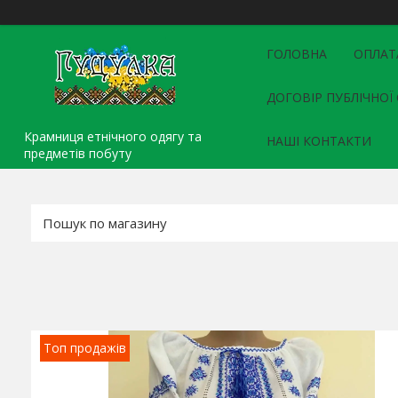
ГОЛОВНА
ОПЛАТ
ДОГОВІР ПУБЛІЧНОЇ
Крамниця етнічного одягу та
НАШІ КОНТАКТИ
предметів побуту
Топ продажів