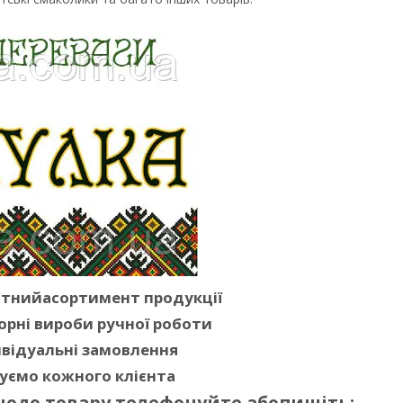
ітнийасортимент продукції
орні вироби ручної роботи
відуальні замовлення
уємо кожного клієнта
щодо товару телефонуйте абопишіть: