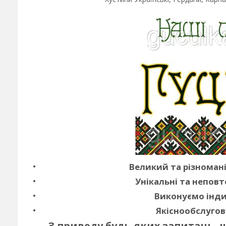
Великий та різноман
Унікальні та неповт
Виконуємо інди
Якіснообслугов
З приводу будь-яких запитань, 