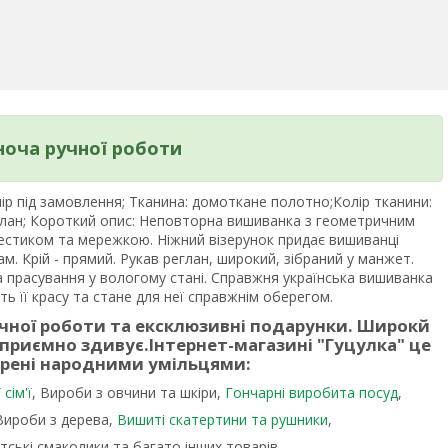
оча ручної роботи
ір під замовлення; Тканина: домоткане полотно;Колір тканини:
реглан; Короткий опис: Неповторна вишиванка з геометричним
стиком та мережкою. Ніжний візерунок придає вишиванці
м. Крій - прямий. Рукав реглан, широкий, зібраний у манжет.
та прасування у вологому стані. Справжня українська вишиванка
ть її красу та стане для неї справжнім оберегом.
учної роботи та ексклюзивні подарунки. Широкй
 приємно здивує.
Інтернет-магазині "Гуцулка"
це
орені народними умільцями:
сім'ї
, Вироби з овчини та шкіри,
Гончарні виробита посуд
,
 Вироби з дерева,
Вишиті скатертини та рушники
,
тські смаколики та багато інших товарів.