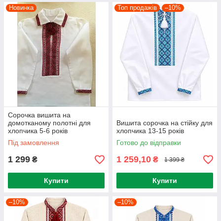
Новинка
Топ продажів
–10%
Сорочка вишита на
домотканому полотні для
Вишита сорочка на стійку для
хлопчика 5-6 років
хлопчика 13-15 років
Під замовлення
Готово до відправки
1 299
1 259,10
₴
₴
1 399 ₴
Купити
Купити
–10%
–10%