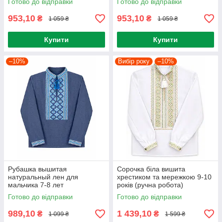
Готово до відправки
Готово до відправки
953,10
953,10
₴
₴
1 059 ₴
1 059 ₴
Купити
Купити
–10%
Вибір року
–10%
Рубашка вышитая
Сорочка біла вишита
натуральный лен для
хрестиком та мережкою 9-10
мальчика 7-8 лет
років (ручна робота)
Готово до відправки
Готово до відправки
989,10
1 439,10
₴
₴
1 099 ₴
1 599 ₴