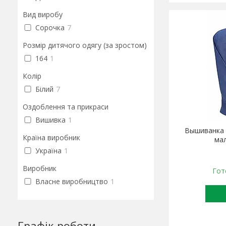
Вид виробу
Сорочка
7
Розмір дитячого одягу (за зростом)
164
1
Колір
Білий
7
Оздоблення та прикраси
Вишивка
1
Вышиванка 
Країна виробник
мал
Україна
1
Виробник
Гот
Власне виробництво
1
Графік роботи