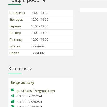
Понеділок
10:00
18:00
Вівторок
10:00
18:00
Середа
10:00
18:00
Четвер
10:00
18:00
Пʼятниця
10:00
18:00
Субота
Вихідний
Неділя
Вихідний
Контакти
guculka2017@gmail.com
+380987625254
+380987625254