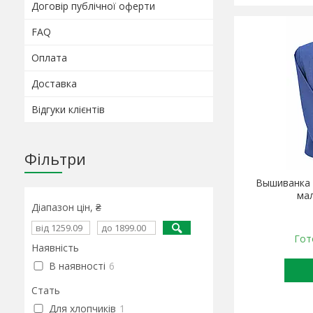
Договір публічної оферти
FAQ
Оплата
Доставка
Відгуки клієнтів
Фільтри
Вышиванка 
мал
Діапазон цін, ₴
Гот
Наявність
В наявності
6
Стать
Для хлопчиків
1