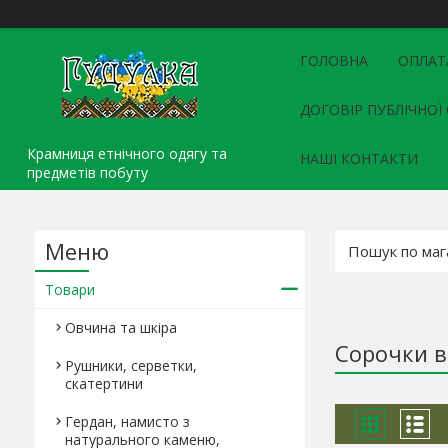
ГОЛОВНА
ОПЛАТ
ДОГОВІР ПУБЛІЧНОЇ
Крамниця етнічного одягу та
НАШІ КОНТАКТИ
предметів побуту
Товари
Овчина та шкіра
Сорочки в
Рушники, серветки,
скатертини
Гердан, намисто з
натурального каменю,