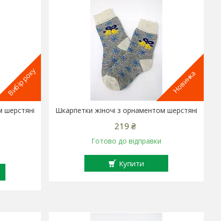
Вибір року
Новинка
м шерстяні
Шкарпетки жіночі з орнаментом шерстяні
219 ₴
Готово до відправки
Купити