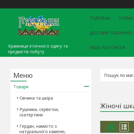
ГОЛОВНА
ОПЛАТ
ДОГОВІР ПУБЛІЧНОЇ
Крамниця етнічного одягу та
НАШІ КОНТАКТИ
предметів побуту
Товари
Овчина та шкіра
Жіночі шк
Рушники, серветки,
скатертини
Гердан, намисто з
натурального каменю,