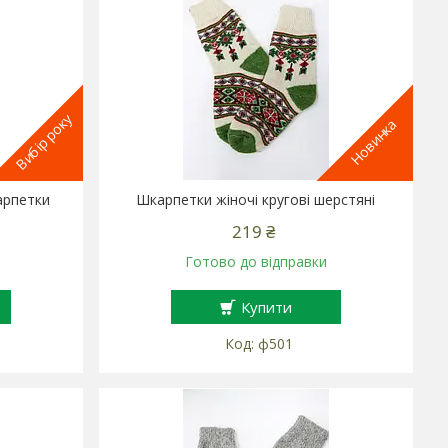
Вибір року
Новинка
арпетки
Шкарпетки жіночі кругові шерстяні
219 ₴
Готово до відправки
Купити
ф501