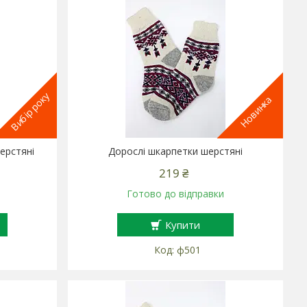
Вибір року
Новинка
ерстяні
Дорослі шкарпетки шерстяні
219 ₴
Готово до відправки
Купити
ф501