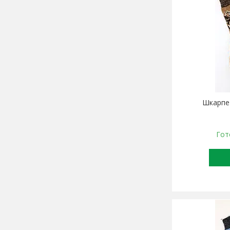
Шкарпет
Гот