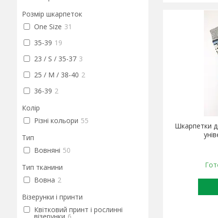
Розмір шкарпеток
One Size
31
35-39
19
23 / S / 35-37
3
25 / M / 38-40
2
36-39
2
Колір
Різні кольори
55
Шкарпетки д
уні
Тип
Вовняні
50
Гот
Тип тканини
Вовна
2
Візерунки і принти
Квітковий принт і рослинні
візерунки
6