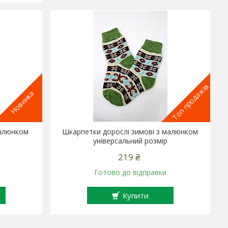
Топ продажів
Новинка
малюнком
Шкарпетки дорослі зимові з малюнком
універсальний розмір
219 ₴
Готово до відправки
Купити