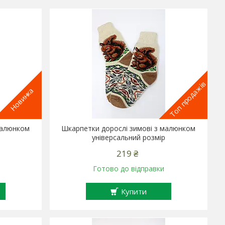
Топ продажів
Новинка
малюнком
Шкарпетки дорослі зимові з малюнком
універсальний розмір
219 ₴
Готово до відправки
Купити