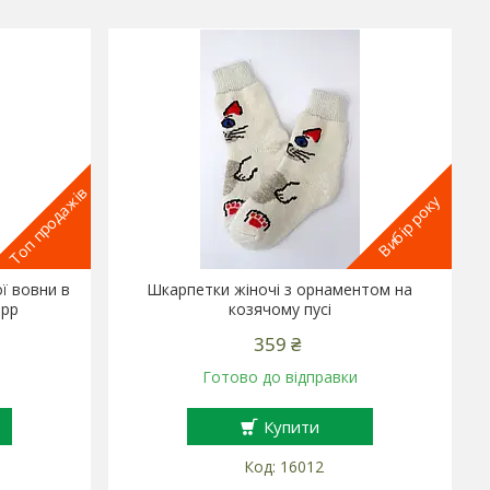
Топ продажів
Вибір року
ї вовни в
Шкарпетки жіночі з орнаментом на
ірр
козячому пусі
359 ₴
Готово до відправки
Купити
16012