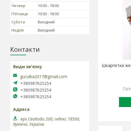
Четвер
10:00
18:00
Пʼятниця
10:00
18:00
Субота
Вихідний
Неділя
Вихідний
Контакти
Шкарпетки жін
guculka2017@gmail.com
+380987625254
Гот
+380987625254
+380987625254
вул.Свободи 200, індекс 78500,
Яремче, Україна