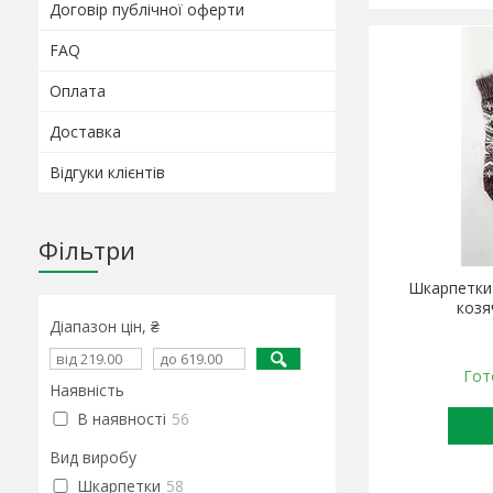
Договір публічної оферти
FAQ
Оплата
Доставка
Відгуки клієнтів
Фільтри
Шкарпетки 
козя
Діапазон цін, ₴
Гот
Наявність
В наявності
56
Вид виробу
Шкарпетки
58