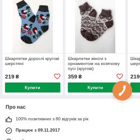
Шкарпетки дорослі кругові
Шкарпетки жіночі з
Шкар
шерстяні
орнаментом на козячому
шерс
пусі (кругові)
219
359
219
₴
₴
Купити
Купити
Про нас
100% позитивних з 80 відгуків за рік
Працює з 09.11.2017