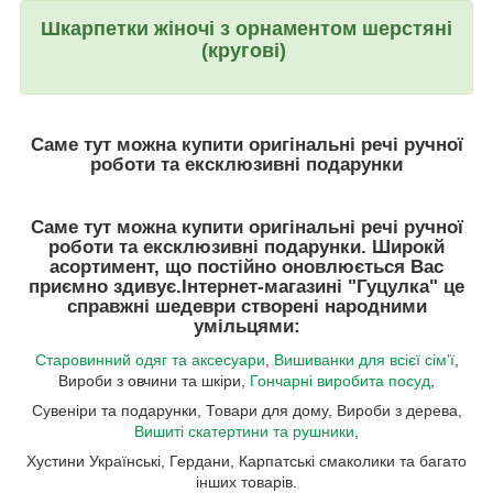
Шкарпетки жіночі з орнаментом шерстяні
(кругові)
Саме тут можна купити оригінальні речі ручної
роботи та ексклюзивні подарунки
Саме тут можна купити оригінальні речі ручної
роботи та ексклюзивні подарунки. Широкй
асортимент, що постійно оновлюється Вас
приємно здивує.
Інтернет-магазині "Гуцулка"
це
справжні шедеври створені народними
умільцями:
Старовинний одяг та аксесуари
,
Вишиванки для всієї сім'ї
,
Вироби з овчини та шкіри,
Гончарні виробита посуд
,
Сувеніри та подарунки, Товари для дому, Вироби з дерева,
Вишиті скатертини та рушники
,
Хустини Українські, Гердани, Карпатські смаколики та багато
інших товарів.