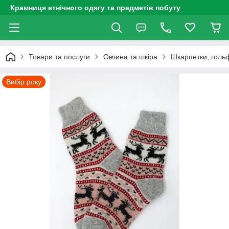
Крамниця етнічного одягу та предметів побуту
Товари та послуги
Овчина та шкіра
Шкарпетки, голь
Вибір року