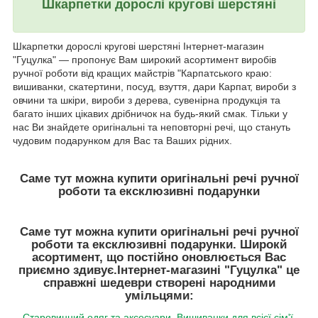
Шкарпетки дорослі кругові шерстяні
Шкарпетки дорослі кругові шерстяні Інтернет-магазин
"Гуцулка" ― пропонує Вам широкий асортимент виробів
ручної роботи від кращих майстрів "Карпатського краю:
вишиванки, скатертини, посуд, взуття, дари Карпат, вироби з
овчини та шкіри, вироби з дерева, сувенірна продукція та
багато інших цікавих дрібничок на будь-який смак. Тільки у
нас Ви знайдете оригінальні та неповторні речі, що стануть
чудовим подарунком для Вас та Ваших рідних.
Саме тут можна купити оригінальні речі ручної
роботи та ексклюзивні подарунки
Саме тут можна купити оригінальні речі ручної
роботи та ексклюзивні подарунки. Широкй
асортимент, що постійно оновлюється Вас
приємно здивує.
Інтернет-магазині "Гуцулка"
це
справжні шедеври створені народними
умільцями:
Старовинний одяг та аксесуари
,
Вишиванки для всієї сім'ї
,