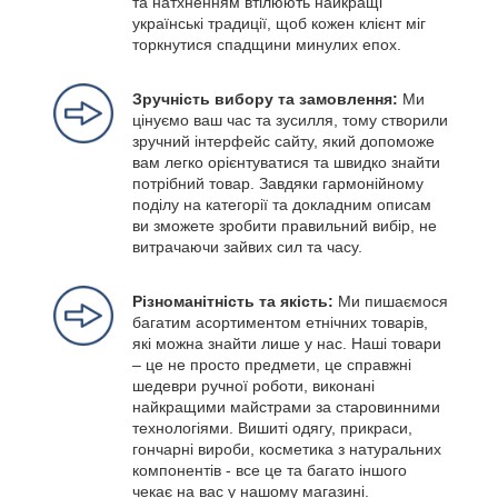
та натхненням втілюють найкращі
українські традиції, щоб кожен клієнт міг
торкнутися спадщини минулих епох.
Зручність вибору та замовлення:
Ми
цінуємо ваш час та зусилля, тому створили
зручний інтерфейс сайту, який допоможе
вам легко орієнтуватися та швидко знайти
потрібний товар. Завдяки гармонійному
поділу на категорії та докладним описам
ви зможете зробити правильний вибір, не
витрачаючи зайвих сил та часу.
Різноманітність та якість:
Ми пишаємося
багатим асортиментом етнічних товарів,
які можна знайти лише у нас. Наші товари
– це не просто предмети, це справжні
шедеври ручної роботи, виконані
найкращими майстрами за старовинними
технологіями. Вишиті одягу, прикраси,
гончарні вироби, косметика з натуральних
компонентів - все це та багато іншого
чекає на вас у нашому магазині.