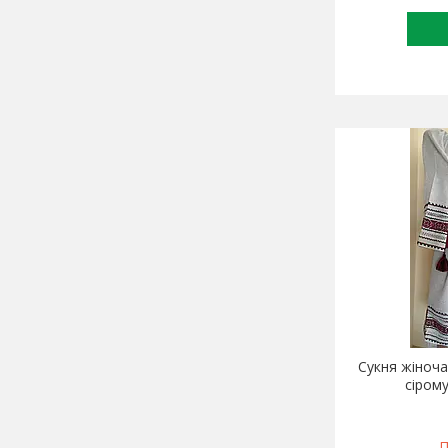
Сукня жіноча
сірому
П