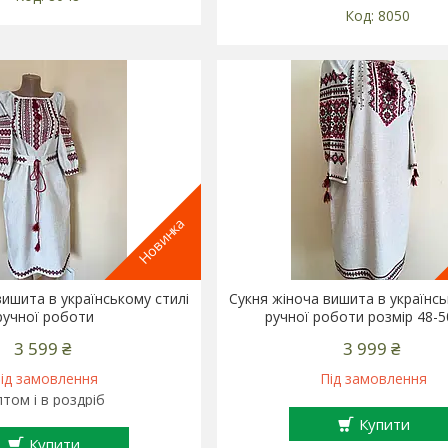
8050
Новинка
вишита в українському стилі
Сукня жіноча вишита в українсь
ручної роботи
ручної роботи розмір 48-50
3 599 ₴
3 999 ₴
ід замовлення
Під замовлення
том і в роздріб
Купити
Купити