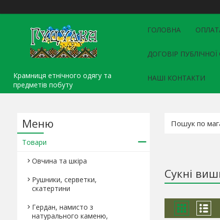
ГОЛОВНА
ОПЛАТ
ДОГОВІР ПУБЛІЧНОЇ
Крамниця етнічного одягу та
НАШІ КОНТАКТИ
предметів побуту
Товари
Овчина та шкіра
Сукні виш
Рушники, серветки,
скатертини
Гердан, намисто з
натурального каменю,