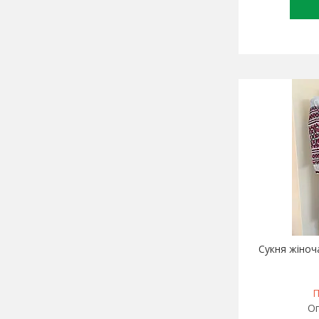
Сукня жіноч
П
Оп