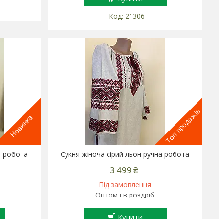
21306
Топ продажів
Новинка
а робота
Сукня жіноча сірий льон ручна робота
3 499 ₴
Під замовлення
Оптом і в роздріб
Купити