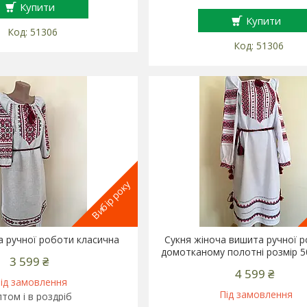
Купити
Купити
51306
51306
Вибір року
а ручної роботи класична
Сукня жіноча вишита ручної 
домотканому полотні розмір 50
3 599 ₴
4 599 ₴
ід замовлення
Під замовлення
том і в роздріб