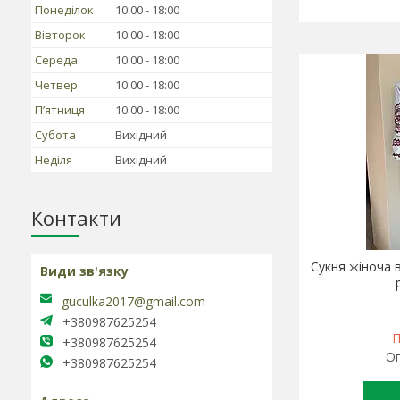
Понеділок
10:00
18:00
Вівторок
10:00
18:00
Середа
10:00
18:00
Четвер
10:00
18:00
Пʼятниця
10:00
18:00
Субота
Вихідний
Неділя
Вихідний
Контакти
Сукня жіноча 
guculka2017@gmail.com
+380987625254
П
+380987625254
Оп
+380987625254