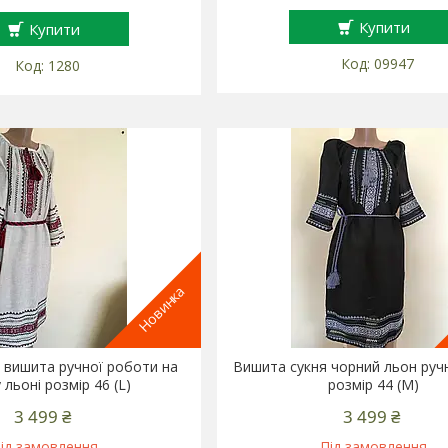
Купити
Купити
09947
1280
Новинка
 вишита ручної роботи на
Вишита сукня чорний льон руч
 льоні розмір 46 (L)
розмір 44 (M)
3 499 ₴
3 499 ₴
ід замовлення
Під замовлення