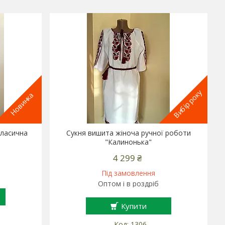
Вибір року
Новинка
класична
Сукня вишита жіноча ручної роботи
"Калинонька"
4 299 ₴
Під замовлення
Оптом і в роздріб
Купити
1306