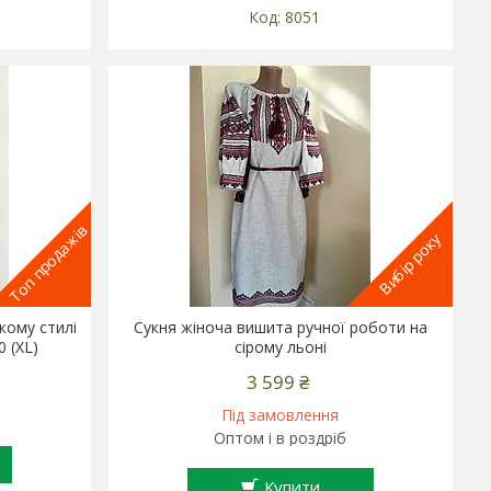
8051
Топ продажів
Вибір року
кому стилі
Сукня жіноча вишита ручної роботи на
 (XL)
сірому льоні
3 599 ₴
Під замовлення
Оптом і в роздріб
Купити