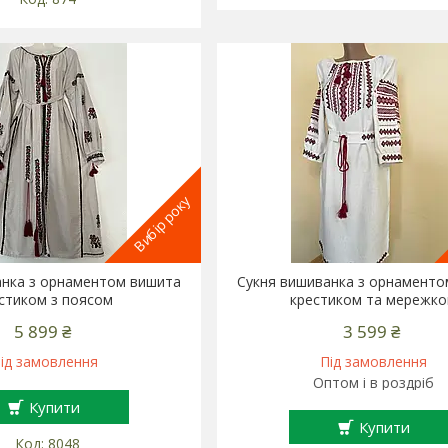
Вибір року
анка з орнаментом вишита
Сукня вишиванка з орнамент
стиком з поясом
крестиком та мережк
5 899 ₴
3 599 ₴
ід замовлення
Під замовлення
Оптом і в роздріб
Купити
Купити
8048