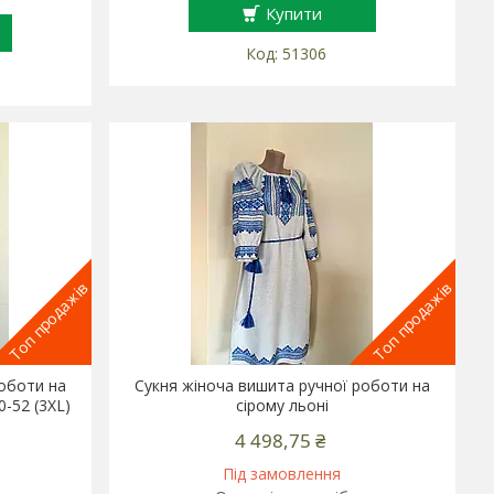
Купити
51306
Топ продажів
Топ продажів
роботи на
Сукня жіноча вишита ручної роботи на
-52 (3XL)
сірому льоні
4 498,75 ₴
Під замовлення