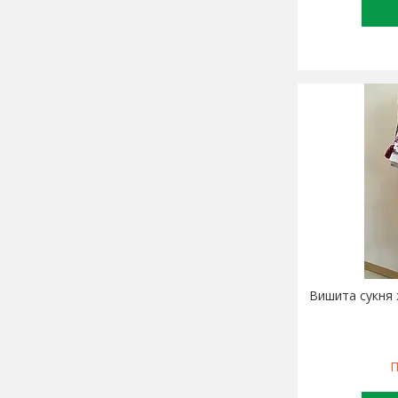
Вишита сукня 
П