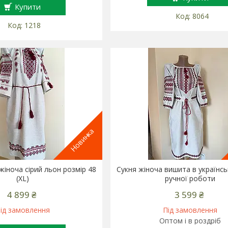
Купити
8064
1218
Новинка
жіноча сірий льон розмір 48
Сукня жіноча вишита в українсь
(XL)
ручної роботи
4 899 ₴
3 599 ₴
ід замовлення
Під замовлення
Оптом і в роздріб