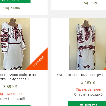
0579
51306
Новинка
ноча ручної роботи на
Сукня жіноча сірий льон ручн
тканному полотні
3 499 ₴
3 599 ₴
Під замовлення
ід замовлення
Оптом і в роздріб
том і в роздріб
Купити