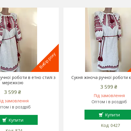
Вибір року
учної роботи в етно стилі з
Сукня жіноча ручної роботи 
мережкою
3 599 ₴
3 599 ₴
Під замовлення
ід замовлення
Оптом і в роздріб
том і в роздріб
Купити
Купити
0427
874