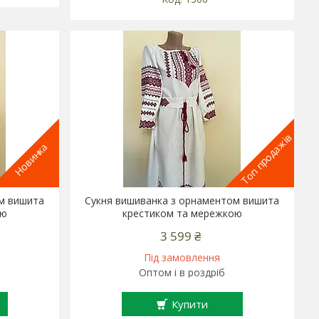
Топ продажів
Новинка
ом вишита
Сукня вишиванка з орнаментом вишита
ою
крестиком та мережкою
3 599 ₴
Під замовлення
Оптом і в роздріб
Купити