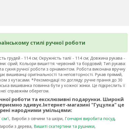
аїнському стилі ручної роботи
ть грудей - 114 см; Окружність талії - 114 см; Довжина рукава -
ини: сірий; Кольори вишиття: червоний та бордовий; Тип рукава:
та сукня ручної роботи з орнаментом. Робота виконана вручну
ає вишиванці оригінальності та неповторності. Рукав прямий,
ком з кутасами. *Рекомендації по догляду: ручне прання до 30
нська вишиванка повинна бути у кожної жінки. Це підкреслить її
 неї справжнім оберегом.
учної роботи та ексклюзивні подарунки. Широкй
 приємно здивує.
Інтернет-магазині "Гуцулка"
це
орені народними умільцями:
сім'ї
, Вироби з овчини та шкіри,
Гончарні виробита посуд
,
 Вироби з дерева,
Вишиті скатертини та рушники
,