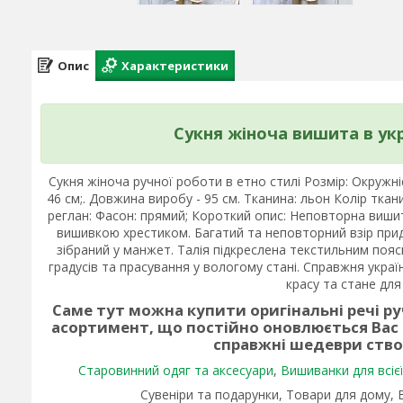
Опис
Характеристики
Сукня жіноча вишита в укр
Сукня жіноча ручної роботи в етно стилі Розмір: Окружніс
46 см;. Довжина виробу - 95 см. Тканина: льон Колір ткан
реглан: Фасон: прямий; Короткий опис: Неповторна виши
вишивкою хрестиком. Багатий та неповторний взір прид
зібраний у манжет. Талія підкреслена текстильним пояс
градусів та прасування у вологому стані. Справжня украї
красу та стане для
Саме тут можна купити оригінальні речі р
асортимент, що постійно оновлюється Вас
справжні шедеври ств
Старовинний одяг та аксесуари
,
Вишиванки для всієї 
Сувеніри та подарунки, Товари для дому,