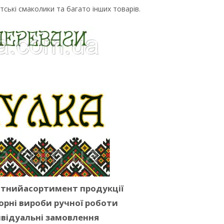
тські смаколики та багато інших товарів.
ітнийасортимент продукції
орні вироби ручної роботи
відуальні замовлення