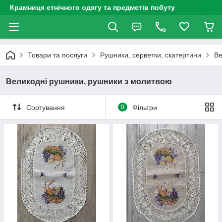
Крамниця етнічного одягу та предметів побуту
Товари та послуги
Рушники, серветки, скатертини
Ве
Великодні рушники, рушники з молитвою
Сортування
0
Фільтри