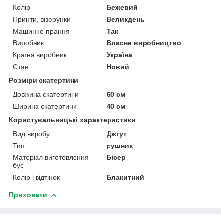
Колір
Бежевий
Принти, візерунки
Великдень
Машинне прання
Так
Виробник
Власне виробництво
Країна виробник
Україна
Стан
Новий
Розміри скатертини
Довжина скатертини
60 см
Ширина скатертини
40 см
Користувальницькі характеристики
Вид виробу
Джгут
Тип
рушник
Матеріал виготовлення
Бісер
бус
Колір і відтінок
Блакитний
Приховати