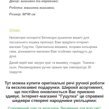
Декор: вишивка та мереживо;
Робота: машинна вишивка;
Розмір: 60*40 см
Опис
Неповторні колоритні Великодні рушнички вишиті для
пасхального кошика пропонує Вам придбати інтернет-
магазин Гуцулка. Оригінальна вишивка, яскрава кольорова
гама, різноманітні малюнки Вам особливо припадуть до
душі.
Даний виріб має ажурні краї та вишивку гладдю. Тканина -
льон. Рекомендовано ручне прання при температурі 30
градусів.
Тут можна купити оригінальні речі ручної роботи
та ексклюзивні подарунки. Широкй асортимент,
що постійно оновлюється Вас приємно
здивує.
Інтернет-магазині "Гуцулка"
це справжні
шедеври створені народними умільцями:
Старовинний одяг та аксесуари
,
Вишиванки для всієї сім'ї
,