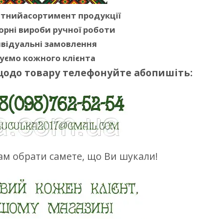
ітнийасортимент продукції
орні вироби ручної роботи
відуальні замовлення
уємо кожного клієнта
щодо товару телефонуйте абопишіть:
м обрати самете, що Ви шукали!