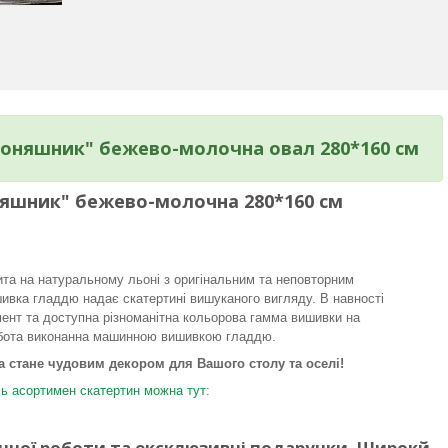
Соняшник" бежево-молочна овал 280*160 см
няшник" бежево-молочна 280*160 см
та на натуральному льоні з оригінальним та неповторним
вка гладдю надає скатертині вишуканого вигляду. В навності
ент та доступна різноманітна кольорова гамма вишивки на
обота виконанна машинною вишивкою гладдю.
а стане чудовим декором для Вашого столу та оселі!
ь асортимен скатертин можна тут:
учної роботи та ексклюзивні подарунки. Широкй