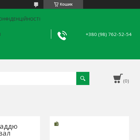
Кошик
ОНФІДЕНЦІЙНОСТІ
+380 (98) 762-52-54
Я
ладдю
вал