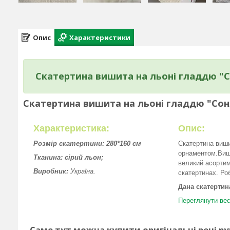
Опис
Характеристики
Скатертина вишита на льоні гладдю "
Скатертина вишита на льоні гладдю "Со
Характеристика:
Опис:
Розмір скатертини: 280*160 см
Скатертина виши
орнаментом.Виши
Тканина: сірий льон;
великий асортим
Виробник:
Україна.
скатертинах. Р
Дана скатертин
Переглянути вес
Саме тут можна купити оригінальні речі р