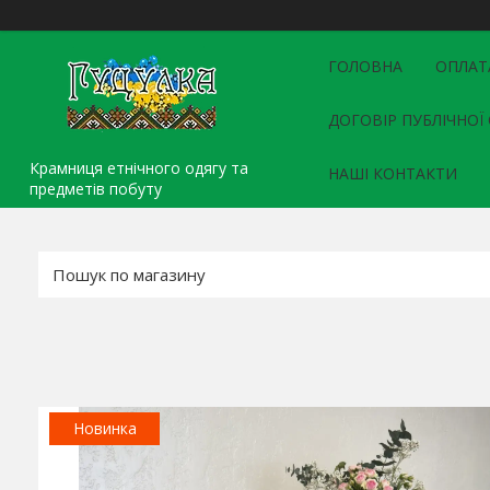
ГОЛОВНА
ОПЛАТ
ДОГОВІР ПУБЛІЧНОЇ
Крамниця етнічного одягу та
НАШІ КОНТАКТИ
предметів побуту
Новинка