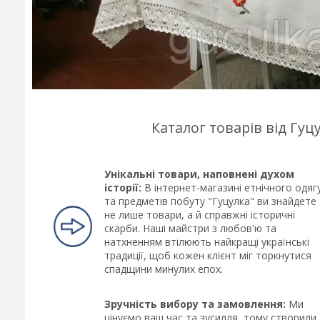
Каталог товарів від Гу
Унікальні товари, наповнені духом
історії:
В інтернет-магазині етнічного одяг
та предметів побуту "Гуцулка" ви знайдете
не лише товари, а й справжні історичні
скарби. Наші майстри з любов'ю та
натхненням втілюють найкращі українські
традиції, щоб кожен клієнт міг торкнутися
спадщини минулих епох.
Зручність вибору та замовлення:
Ми
цінуємо ваш час та зусилля, тому створили