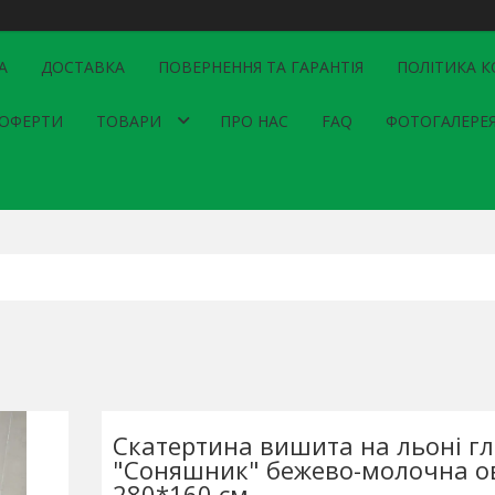
А
ДОСТАВКА
ПОВЕРНЕННЯ ТА ГАРАНТІЯ
ПОЛІТИКА К
 ОФЕРТИ
ТОВАРИ
ПРО НАС
FAQ
ФОТОГАЛЕРЕ
Скатертина вишита на льоні г
"Соняшник" бежево-молочна о
280*160 см