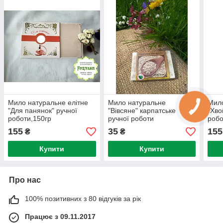
Мило натуральне елітне
Мило натуральне
Мило
"Для панянок" ручної
"Вівсяне" карпатське
"Хво
роботи,150гр
ручної роботи
робо
155
35
155
₴
₴
Купити
Купити
Про нас
100% позитивних з 80 відгуків за рік
Працює з 09.11.2017