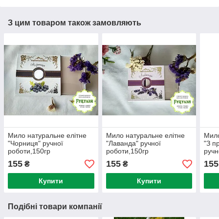
З цим товаром також замовляють
Мило натуральне елітне
Мило натуральне елітне
Мило
"Чорниця" ручної
"Лаванда" ручної
"З п
роботи,150гр
роботи,150гр
ручн
155
155
155
₴
₴
Купити
Купити
Подібні товари компанії