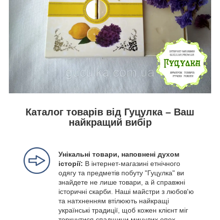
Каталог товарів від Гуцулка – Ваш
найкращий вибір
Унікальні товари, наповнені духом
історії:
В інтернет-магазині етнічного
одягу та предметів побуту "Гуцулка" ви
знайдете не лише товари, а й справжні
історичні скарби. Наші майстри з любов'ю
та натхненням втілюють найкращі
українські традиції, щоб кожен клієнт міг
торкнутися спадщини минулих епох.