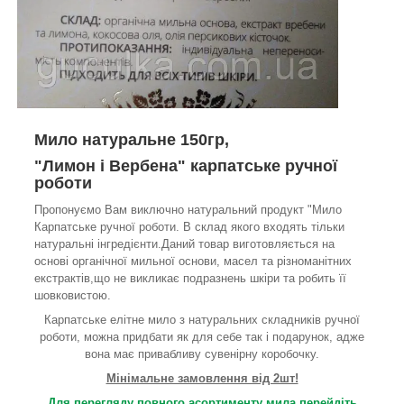
Мило натуральне 150гр,
"Лимон і Вербена" карпатське ручної
роботи
Пропонуємо Вам виключно натуральний продукт "Мило
Карпатське ручної роботи. В склад якого входять тільки
натуральні інгредієнти.Даний товар виготовляється на
основі органічної мильної основи, масел та різноманітних
екстрактів,що не викликає подразнень шкіри та робить її
шовковистою.
Карпатське елітне мило з натуральних складників ручної
роботи, можна придбати як для себе так і подарунок, адже
вона має привабливу сувенірну коробочку.
Мінімальне замовлення від 2шт!
Для перегляду повного асортименту мила перейдіть