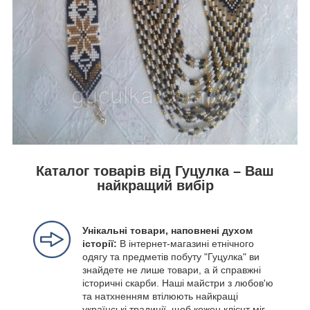
Каталог товарів від Гуцулка – Ваш
найкращий вибір
Унікальні товари, наповнені духом
історії:
В інтернет-магазині етнічного
одягу та предметів побуту "Гуцулка" ви
знайдете не лише товари, а й справжні
історичні скарби. Наші майстри з любов'ю
та натхненням втілюють найкращі
українські традиції, щоб кожен клієнт міг