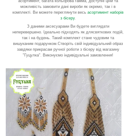
асортимент, багата кольорова гамма, доступні ціни та
можливість замовити дані вироби як окремо, так і в
комплекті. Ви можете переглянути весь
асортимент наборів
з бісеру
.
З даними аксесуарами Ви будете виглядати
неперевершено. Ідеально підходять як длясвяткових подій,
так і на будень. Такий комплект стане чудовим та
вишуканим подарунком.Створіть свій індивідуальний образ
завдяки прикрасам ручної роботи з бісеру від магазину
"Гуцулка". Виконуємо індивідуальні замовлення!