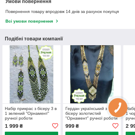
Умови повернення
Повернення товару впродовж 14 днів за рахунок покупця
Всі умови повернення
Подібні товари компанії
Набір прикрас з бісеру 3 в
Гердан український з
Набі
1 зелений "Орнамент"
бісеру золотистий
1 чо
ручної роботи
"Орнамент" ручної роботи
ручн
1 999
999
2 9
₴
₴