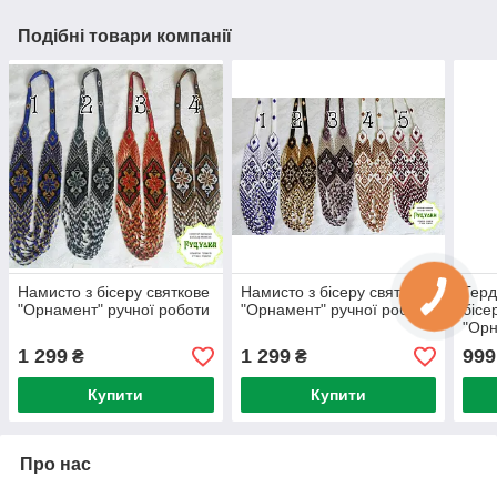
Подібні товари компанії
Намисто з бісеру святкове
Намисто з бісеру святкове
Герд
"Орнамент" ручної роботи
"Орнамент" ручної роботи
бісе
"Орн
1 299
1 299
999
₴
₴
Купити
Купити
Про нас