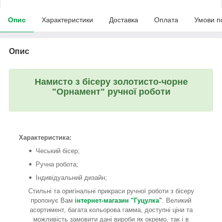
Опис
Характеристики
Доставка
Оплата
Умови п
Опис
Намисто з бісеру золотисто-чорне
"Орнамент" ручної роботи
Характеристика:
Чеський бісер;
Ручна робота;
Індивідуальний дизайн;
Стильні та оригінальні прикраси ручної роботи з бісеру
пропонує Вам
інтернет-магазин "Гуцулка
"
. Великий
асортимент, багата кольорова гамма, доступні ціни та
можливість замовити дані вироби як окремо, так і в