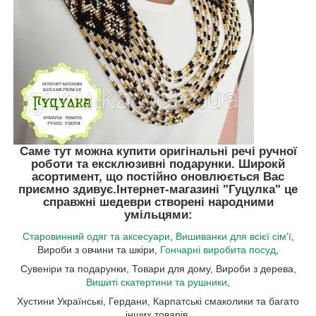
Саме тут можна купити оригінальні речі ручної
роботи та ексклюзивні подарунки. Широкй
асортимент, що постійно оновлюється Вас
приємно здивує.
Інтернет-магазині "Гуцулка"
це
справжні шедеври створені народними
умільцями:
Старовинний одяг та аксесуари
,
Вишиванки для всієї сім'ї
,
Вироби з овчини та шкіри,
Гончарні виробита посуд
,
Сувеніри та подарунки, Товари для дому, Вироби з дерева,
Вишиті скатертини та рушники
,
Хустини Українські, Гердани, Карпатські смаколики та багато
інших товарів.