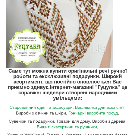
Саме тут можна купити оригінальні речі ручної
роботи та ексклюзивні подарунки. Широкй
асортимент, що постійно оновлюється Вас
приємно здивує.
Інтернет-магазині "Гуцулка"
це
справжні шедеври створені народними
умільцями:
Старовинний одяг та аксесуари
,
Вишиванки для всієї сім'ї
,
Вироби з овчини та шкіри,
Гончарні виробита посуд
,
Сувеніри та подарунки, Товари для дому, Вироби з дерева,
Вишиті скатертини та рушники
,
Хустини Українські, Гердани, Карпатські смаколики та багато