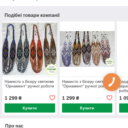
Подібні товари компанії
Намисто з бісеру святкове
Намисто з бісеру святкове
Герд
"Орнамент" ручної роботи
"Орнамент" ручної роботи
укра
робо
1 299
1 299
1 0
₴
₴
Купити
Купити
Про нас