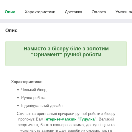
Опис
Характеристики
Доставка
Оплата
Умови п
Опис
Намисто з бісеру біле з золотим
"Орнамент" ручної роботи
Характеристика:
Чеський бісер;
Ручна робота;
Індивідуальний дизайн;
Стильні та оригінальні прикраси ручної роботи з бісеру
пропонує Вам
інтернет-магазин "Гуцулка
"
. Великий
асортимент, багата кольорова гамма, доступні ціни та
можливість замовити дані вироби як окремо, так і в