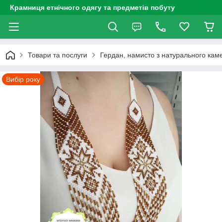
Крамниця етнічного одягу та предметів побуту
Товари та послуги
Гердан, намисто з натурального каме
Вибір року