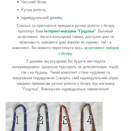
Чеський бісер;
Ручна робота;
Індивідуальний дизайн;
Стильні та оригінальні прикраси ручної роботи з бісеру
пропонує Вам
інтернет-магазин "Гуцулка
"
. Великий
асортимент, багата кольорова гамма, доступні ціни та
можливість замовити дані вироби як окремо, так і в
комплекті. Ви можете переглянути весь
асортимент наборів
з бісеру
.
З даними аксесуарами Ви будете виглядати
неперевершено. Ідеально підходять як длясвяткових подій,
так і на будень. Такий комплект стане чудовим та
вишуканим подарунком.Створіть свій індивідуальний образ
завдяки прикрасам ручної роботи з бісеру від магазину
"Гуцулка". Виконуємо індивідуальні замовлення!