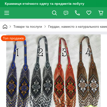
Крамниця етнічного одягу та предметів побуту
Товари та послуги
Гердан, намисто з натурального каме
Топ продажів