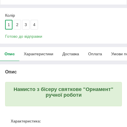
Колір
1
2
3
4
Готово до відправки
Опис
Характеристики
Доставка
Оплата
Умови п
Опис
Намисто з бісеру святкове "Орнамент"
ручної роботи
Характеристика: