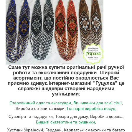
Саме тут можна купити оригінальні речі ручної
роботи та ексклюзивні подарунки. Широкй
асортимент, що постійно оновлюється Вас
приємно здивує.
Інтернет-магазині "Гуцулка"
це
справжні шедеври створені народними
умільцями:
Старовинний одяг та аксесуари
,
Вишиванки для всієї сім'ї
,
Вироби з овчини та шкіри,
Гончарні виробита посуд
,
Сувеніри та подарунки, Товари для дому, Вироби з дерева,
Вишиті скатертини та рушники
,
Хустини Українські, Гердани, Карпатські смаколики та багато