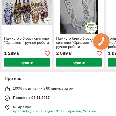
Намисто з бісеру святкове
Намисто біле з бісеру
Герд
"Орнамент" ручної роботи
святкове "Орнамент"
укра
ручної роботи
робо
1 299
2 099
1 0
₴
₴
Купити
Купити
Про нас
100% позитивних з 80 відгуків за рік
Працює з 09.11.2017
м. Яремче
вул.Свободи 200, індекс 78500, Яремче, Україна