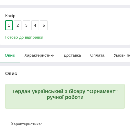
Колір
1
2
3
4
5
Готово до відправки
Опис
Характеристики
Доставка
Оплата
Умови п
Опис
Гердан український з бісеру "Орнамент"
ручної роботи
Характеристика: