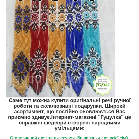
Саме тут можна купити оригінальні речі ручної
роботи та ексклюзивні подарунки. Широкй
асортимент, що постійно оновлюється Вас
приємно здивує.
Інтернет-магазині "Гуцулка"
це
справжні шедеври створені народними
умільцями:
Старовинний одяг та аксесуари
,
Вишиванки для всієї сім'ї
,