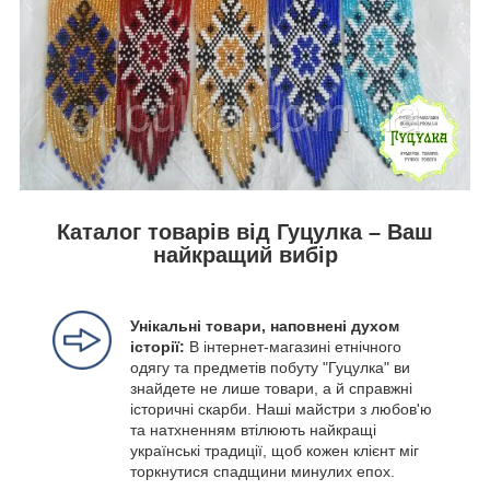
Каталог товарів від Гуцулка – Ваш
найкращий вибір
Унікальні товари, наповнені духом
історії:
В інтернет-магазині етнічного
одягу та предметів побуту "Гуцулка" ви
знайдете не лише товари, а й справжні
історичні скарби. Наші майстри з любов'ю
та натхненням втілюють найкращі
українські традиції, щоб кожен клієнт міг
торкнутися спадщини минулих епох.