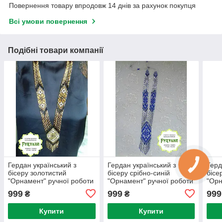
Повернення товару впродовж 14 днів за рахунок покупця
Всі умови повернення
Подібні товари компанії
Гердан український з
Гердан український з
Герд
бісеру золотистий
бісеру срібно-синій
бісе
"Орнамент" ручної роботи
"Орнамент" ручної роботи
"Орн
999
999
999
₴
₴
Купити
Купити