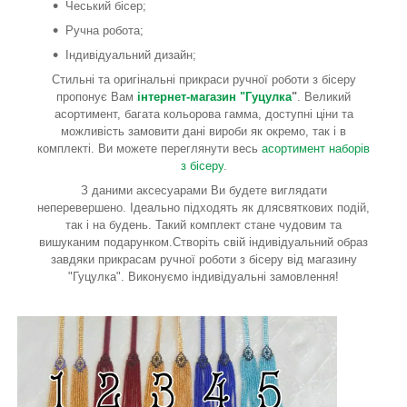
Чеський бісер;
Ручна робота;
Індивідуальний дизайн;
Стильні та оригінальні прикраси ручної роботи з бісеру
пропонує Вам
інтернет-магазин "Гуцулка
"
. Великий
асортимент, багата кольорова гамма, доступні ціни та
можливість замовити дані вироби як окремо, так і в
комплекті. Ви можете переглянути весь
асортимент наборів
з бісеру
.
З даними аксесуарами Ви будете виглядати
неперевершено. Ідеально підходять як длясвяткових подій,
так і на будень. Такий комплект стане чудовим та
вишуканим подарунком.Створіть свій індивідуальний образ
завдяки прикрасам ручної роботи з бісеру від магазину
"Гуцулка". Виконуємо індивідуальні замовлення!