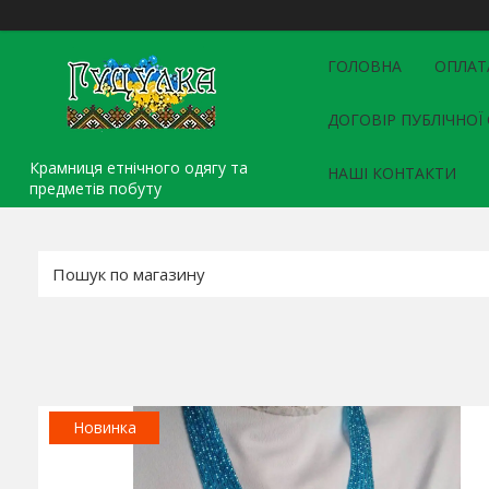
ГОЛОВНА
ОПЛАТ
ДОГОВІР ПУБЛІЧНОЇ
Крамниця етнічного одягу та
НАШІ КОНТАКТИ
предметів побуту
Новинка