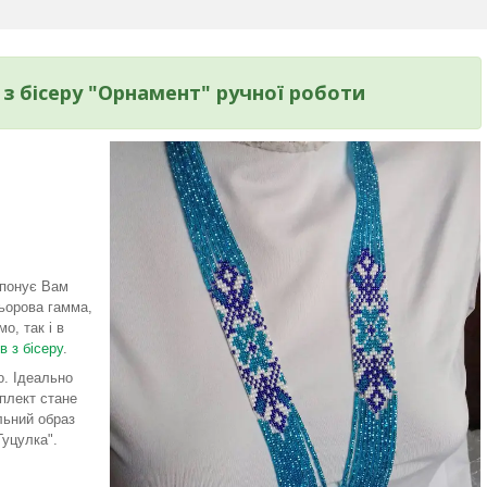
з бісеру "Орнамент" ручної роботи
опонує Вам
льорова гамма,
о, так і в
в з бісеру
.
. Ідеально
мплект стане
льний образ
Гуцулка".