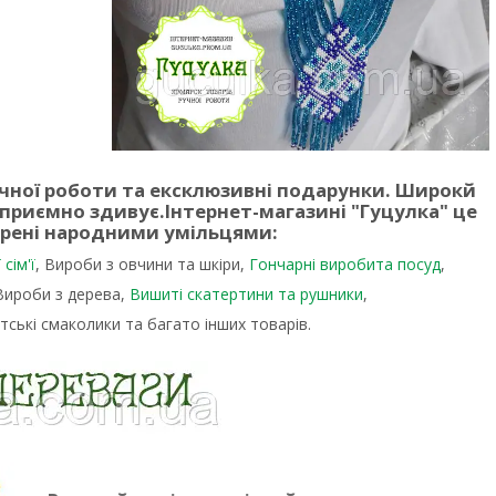
учної роботи та ексклюзивні подарунки. Широкй
 приємно здивує.
Інтернет-магазині "Гуцулка"
це
орені народними умільцями:
сім'ї
, Вироби з овчини та шкіри,
Гончарні виробита посуд
,
 Вироби з дерева,
Вишиті скатертини та рушники
,
тські смаколики та багато інших товарів.