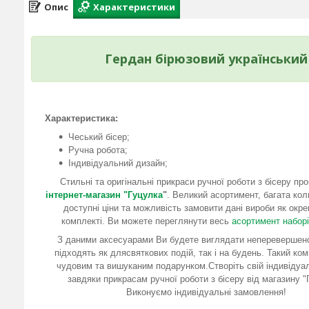
Опис
Характеристики
Гердан бірюзовий український 
Характеристика:
Чеський бісер;
Ручна робота;
Індивідуальний дизайн;
Стильні та оригінальні прикраси ручної роботи з бісеру пр
інтернет-магазин "Гуцулка
"
. Великий асортимент, багата ко
доступні ціни та можливість замовити дані вироби як окрем
комплекті. Ви можете переглянути весь
асортимент наборі
З даними аксесуарами Ви будете виглядати неперевершено
підходять як длясвяткових подій, так і на будень. Такий ко
чудовим та вишуканим подарунком.Створіть свій індивідуа
завдяки прикрасам ручної роботи з бісеру від магазину "
Виконуємо індивідуальні замовлення!