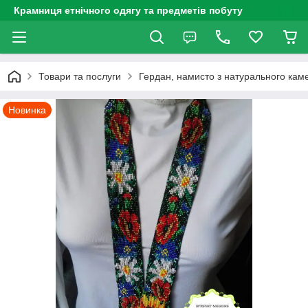
Крамниця етнічного одягу та предметів побуту
Товари та послуги
Гердан, намисто з натурального каме
Новинка