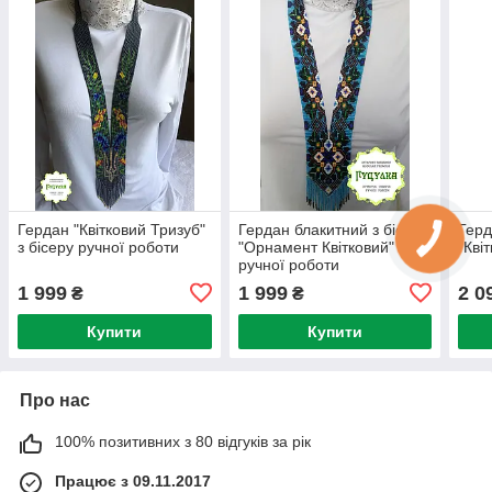
Гердан "Квітковий Тризуб"
Гердан блакитний з бісеру
Герд
з бісеру ручної роботи
"Орнамент Квітковий"
"Кві
ручної роботи
1 999
1 999
2 0
₴
₴
Купити
Купити
Про нас
100% позитивних з 80 відгуків за рік
Працює з 09.11.2017