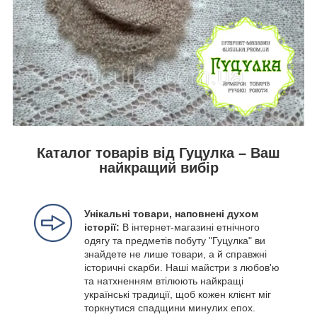
Каталог товарів від Гуцулка – Ваш
найкращий вибір
Унікальні товари, наповнені духом
історії:
В інтернет-магазині етнічного
одягу та предметів побуту "Гуцулка" ви
знайдете не лише товари, а й справжні
історичні скарби. Наші майстри з любов'ю
та натхненням втілюють найкращі
українські традиції, щоб кожен клієнт міг
торкнутися спадщини минулих епох.