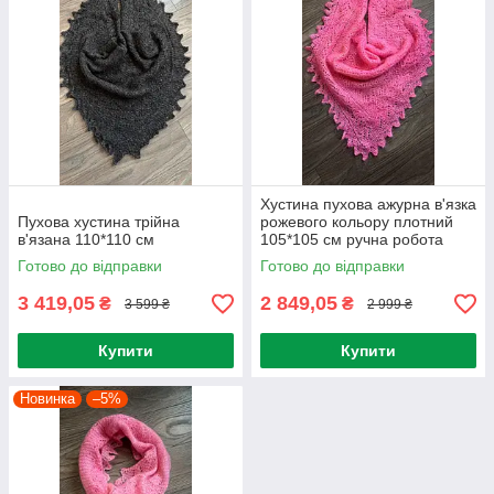
Хустина пухова ажурна в'язка
Пухова хустина трійна
рожевого кольору плотний
в'язана 110*110 см
105*105 см ручна робота
100% козиний пух
Готово до відправки
Готово до відправки
3 419,05
2 849,05
₴
₴
3 599 ₴
2 999 ₴
Купити
Купити
Новинка
–5%