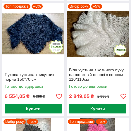
Топ продажів
–5%
Вибір року
–5%
Біла хустина з козиного пуху
Пухова хустина трикутник
на шовковій основі з ворсом
чорна 150*70 см
110*110см
Готово до відправки
Готово до відправки
6 554,05
2 849,05
₴
₴
6 899 ₴
2 999 ₴
Купити
Купити
Вибір року
–5%
Топ продажів
–5%