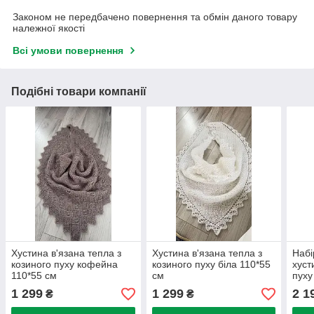
Законом не передбачено повернення та обмін даного товару
належної якості
Всі умови повернення
Подібні товари компанії
Хустина в'язана тепла з
Хустина в'язана тепла з
Набі
козиного пуху кофейна
козиного пуху біла 110*55
хуст
110*55 см
см
пуху
1 299
1 299
2 1
₴
₴