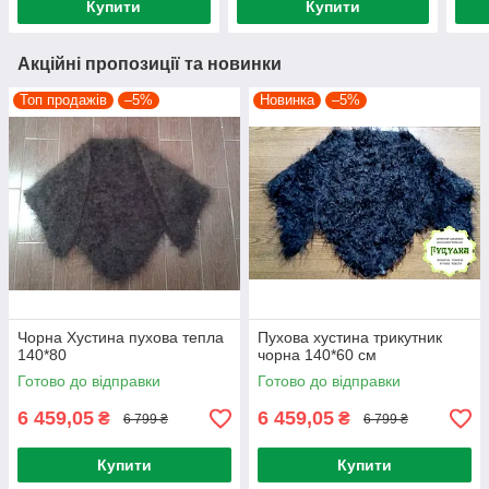
Купити
Купити
Акційні пропозиції та новинки
Топ продажів
–5%
Новинка
–5%
Чорна Хустина пухова тепла
Пухова хустина трикутник
140*80
чорна 140*60 см
Готово до відправки
Готово до відправки
6 459,05
6 459,05
₴
₴
6 799 ₴
6 799 ₴
Купити
Купити