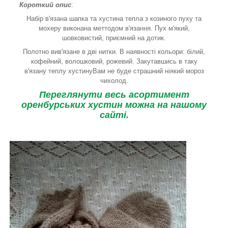
Короткий опис
:
Набір в'язана шапка та хустина тепла з козиного пуху та
мохеру виконана меттодом в'язання. Пух м'який,
шовковистий, приємний на дотик.
Полотно вив'язане в дві нитки. В наявності кольори: білий,
кофейний, волошковий, рожевий. Закутавшись в таку
в'язану теплу хустинуВам не буде страшний ніякий мороз
чихолод.
Переглянути весь асортимент
оренбурських хустин можна на нашому
сайті.