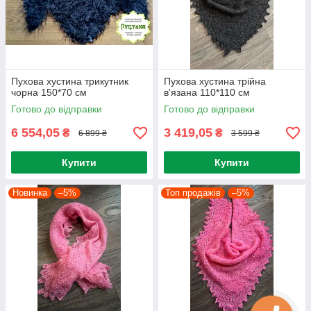
Пухова хустина трикутник
Пухова хустина трійна
чорна 150*70 см
в'язана 110*110 см
Готово до відправки
Готово до відправки
6 554,05
3 419,05
₴
₴
6 899 ₴
3 599 ₴
Купити
Купити
Новинка
–5%
Топ продажів
–5%