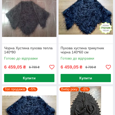
Чорна Хустина пухова тепла
Пухова хустина трикутник
140*80
чорна 140*60 см
Готово до відправки
Готово до відправки
6 459,05
6 459,05
₴
₴
6 799 ₴
6 799 ₴
Купити
Купити
Топ продажів
–5%
Вибір року
–5%