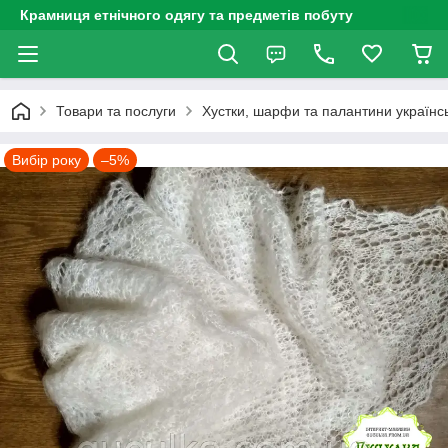
Крамниця етнічного одягу та предметів побуту
Товари та послуги
Хустки, шарфи та палантини українсь
Вибір року
–5%