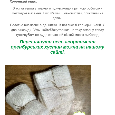
Короткий опис
:
Хустка тепла з козячого пухувиконана ручною роботою -
меттодом в'язання. Пух м'який, шовковистий, приємний на
дотик.
Полотно вив'язане в дві нитки. В наявності кольори: білий. Є
два ріновиди. Уточнюйте!Закутавшись в таку в'язану теплу
хустинуВам не буде страшний ніякий мороз чиХолод.
Переглянути весь асортимент
оренбурських хустин можна на нашому
сайті.