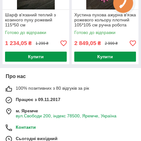
Шарф в'язаний теплий з
Хустина пухова ажурна в'язка
козиного пуху рожевий
рожевого кольору плотний
115*50 см
105*105 см ручна робота
100% козиний пух
Готово до відправки
Готово до відправки
1 234,05
2 849,05
₴
₴
1 299 ₴
2 999 ₴
Купити
Купити
Про нас
100% позитивних з 80 відгуків за рік
Працює з 09.11.2017
м. Яремче
вул.Свободи 200, індекс 78500, Яремче, Україна
Контакти
Сьогодні вихідний