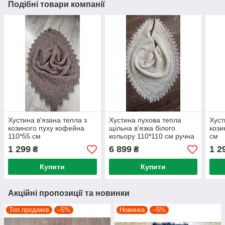
Подібні товари компанії
Хустина в'язана тепла з
Хустина пухова тепла
Хуст
козиного пуху кофейна
щільна в'язка білого
кози
110*55 см
кольору 110*110 см ручна
см
робота 100% козиний пух
1 299
6 899
1 2
₴
₴
Купити
Купити
Акційні пропозиції та новинки
Топ продажів
–5%
Новинка
–5%