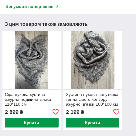
Всі умови повернення
З цим товаром також замовляють
Сіра пухова хустина
Хустина пухова-павутинка
ажурна подвійна в'язка
тепла сірого кольору
110*110 см
ажурної в'язки 100*100 см
2 899
2 199
₴
₴
Купити
Купити