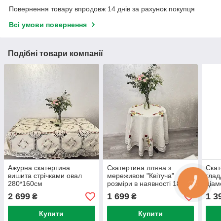
Повернення товару впродовж 14 днів за рахунок покупця
Всі умови повернення
Подібні товари компанії
Ажурна скатертина
Скатертина лляна з
Скат
вишита стрічками овал
мереживом "Квітуча"
глад
280*160см
розміри в наявності 180см
діам
2 699
1 699
1 3
₴
₴
Купити
Купити