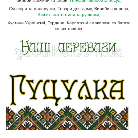
Вироби з овчини та шкіри,
Гончарні виробита посуд
,
Сувеніри та подарунки, Товари для дому, Вироби з дерева,
Вишиті скатертини та рушники
,
Хустини Українські, Гердани, Карпатські смаколики та багато
інших товарів.