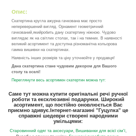
Опис:
Скатертина кругла ажурна гачкована має просто
неперевершений вигляд. Орнамент геометричний
гачкований,якийробить дану скатертину ніжною. Чудово
виглядає як на світлих столах, так і на темних. В наявності
великий асортимент та доступна різноманітна кольорова
гамма вишивки на скатертинах.
Наявність інших розмірів та ціну уточнюйте у продавця!
Дана скатертина стане чудовим декором для Вашого
столу та оселі!
Переглянути весь асортимен скатертин можна тут:
Саме тут можна купити оригінальні речі ручної
роботи та ексклюзивні подарунки. Широкий
асортимент, що постійно оновлюється Вас
приємно здивує.
Інтернет-магазині "Гуцулка"
це
справжні шедеври створені народними
умільцями:
Старовинний одяг та аксесуари
,
Вишиванки для всієї сім'ї
,