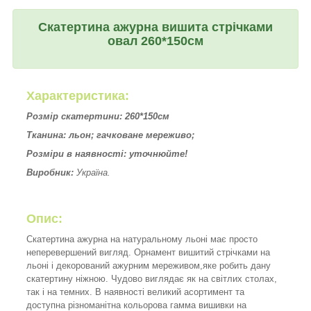
Скатертина ажурна вишита стрічками
овал 260*150см
Характеристика:
Розмір скатертини: 260*150см
Тканина: льон; гачковане мереживо;
Розміри в наявності: уточнюйте!
Виробник:
Україна.
Опис:
Скатертина ажурна на натуральному льоні має просто
неперевершений вигляд. Орнамент вишитий стрічками на
льоні і декорований ажурним мереживом,яке робить дану
скатертину ніжною. Чудово виглядає як на світлих столах,
так і на темних. В наявності великий асортимент та
доступна різноманітна кольорова гамма вишивки на