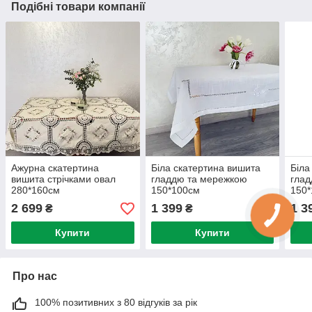
Подібні товари компанії
Ажурна скатертина
Біла скатертина вишита
Біла
вишита стрічками овал
гладдю та мережкою
глад
280*160см
150*100см
150
2 699
1 399
1 3
₴
₴
Купити
Купити
Про нас
100% позитивних з 80 відгуків за рік