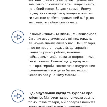
вам легко орієнтуватися та швидко знайти
потрібний товар. Завдяки гармонійному
поділу на категорії та докладним описам
ви зможете зробити правильний вибір, не
витрачаючи зайвих сил та часу.
Різноманітність та якість:
Ми пишаємося
багатим асортиментом етнічних товарів,
які можна знайти лише у нас. Наші товари
– це не просто предмети, це справжні
шедеври ручної роботи, виконані
найкращими майстрами за старовинними
технологіями. Вишиті одягу, прикраси,
гончарні вироби, косметика з натуральних
компонентів - все це та багато іншого
чекає на вас у нашому магазині.
Індивідуальний підхід та турбота про
клієнтів:
Ми готові запропонувати вам не
тільки готові товари, а й послуги з пошиття
індивідуального одягу на замовлення.