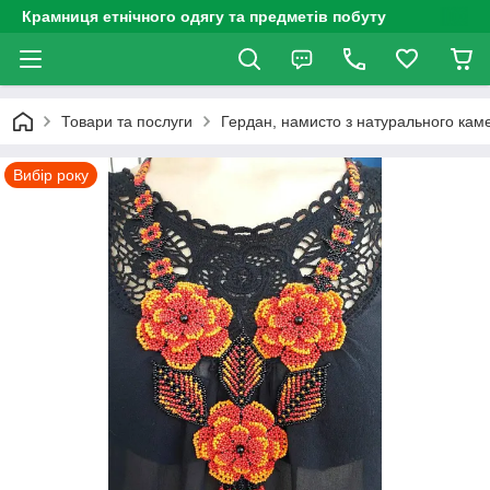
Крамниця етнічного одягу та предметів побуту
Товари та послуги
Гердан, намисто з натурального каме
Вибір року