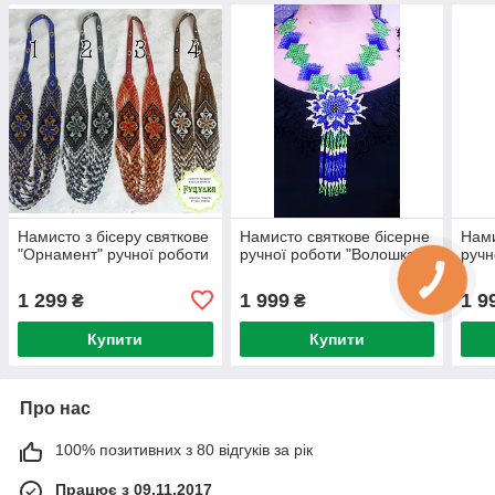
Намисто з бісеру святкове
Намисто святкове бісерне
Нами
"Орнамент" ручної роботи
ручної роботи "Волошка"
ручн
1 299
1 999
1 9
₴
₴
Купити
Купити
Про нас
100% позитивних з 80 відгуків за рік
Працює з 09.11.2017