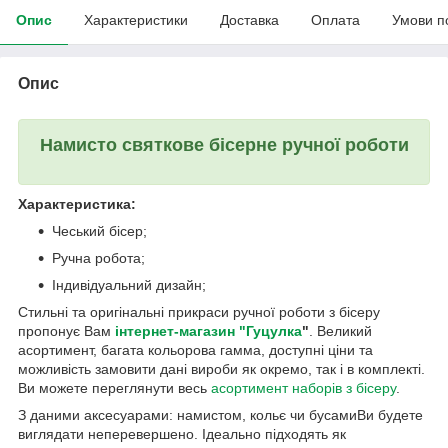
Опис
Характеристики
Доставка
Оплата
Умови п
Опис
Намисто святкове бісерне ручної роботи
Характеристика:
Чеський бісер;
Ручна робота;
Індивідуальний дизайн;
Стильні та оригінальні прикраси ручної роботи з бісеру
пропонує Вам
інтернет-магазин "Гуцулка
"
. Великий
асортимент, багата кольорова гамма, доступні ціни та
можливість замовити дані вироби як окремо, так і в комплекті.
Ви можете переглянути весь
асортимент наборів з бісеру
.
З даними аксесуарами: намистом, кольє чи бусамиВи будете
виглядати неперевершено. Ідеально підходять як