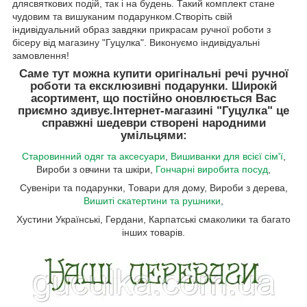
длясвяткових подій, так і на будень. Такий комплект стане
чудовим та вишуканим подарунком.Створіть свій
індивідуальний образ завдяки прикрасам ручної роботи з
бісеру від магазину "Гуцулка". Виконуємо індивідуальні
замовлення!
Саме тут можна купити оригінальні речі ручної
роботи та ексклюзивні подарунки. Широкй
асортимент, що постійно оновлюється Вас
приємно здивує.
Інтернет-магазині "Гуцулка"
це
справжні шедеври створені народними
умільцями:
Старовинний одяг та аксесуари
,
Вишиванки для всієї сім'ї
,
Вироби з овчини та шкіри,
Гончарні виробита посуд
,
Сувеніри та подарунки, Товари для дому, Вироби з дерева,
Вишиті скатертини та рушники
,
Хустини Українські, Гердани, Карпатські смаколики та багато
інших товарів.