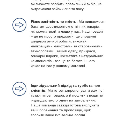
ви зможете зробити правильний вибір, не
витрачаючи зайвих сил та часу.
Різноманітність та якість:
Ми пишаємося
багатим асортиментом етнічних товарів,
які можна знайти лише у нас. Наші товари
– це не просто предмети, це справжні
шедеври ручної роботи, виконані
найкращими майстрами за старовинними
технологіями. Вишиті одягу, прикраси,
гончарні вироби, косметика з натуральних
компонентів - все це та багато іншого
чекає на вас у нашому магазині.
Індивідуальний підхід та турбота про
клієнтів:
Ми готові запропонувати вам не
тільки готові товари, а й послуги з пошиття
індивідуального одягу на замовлення.
Наша команда завжди готова вислухати
ваші побажання та пропозиції, щоб
зробити ваше купівельне досвід