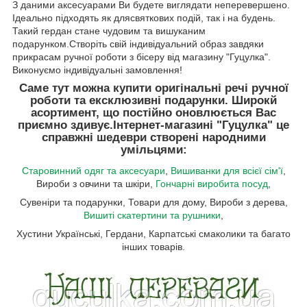
З даними аксесуарами Ви будете виглядати неперевершено.
Ідеально підходять як длясвяткових подій, так і на будень.
Такий гердан стане чудовим та вишуканим
подарунком.Створіть свій індивідуальний образ завдяки
прикрасам ручної роботи з бісеру від магазину "Гуцулка".
Виконуємо індивідуальні замовлення!
Саме тут можна купити оригінальні речі ручної
роботи та ексклюзивні подарунки. Широкй
асортимент, що постійно оновлюється Вас
приємно здивує.
Інтернет-магазині "Гуцулка"
це
справжні шедеври створені народними
умільцями:
Старовинний одяг та аксесуари
,
Вишиванки для всієї сім'ї
,
Вироби з овчини та шкіри,
Гончарні виробита посуд
,
Сувеніри та подарунки, Товари для дому, Вироби з дерева,
Вишиті скатертини та рушники
,
Хустини Українські, Гердани, Карпатські смаколики та багато
інших товарів.