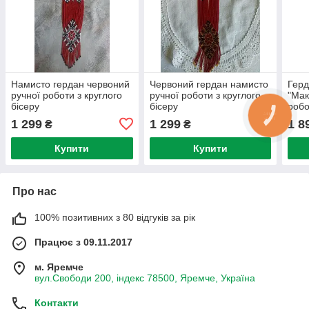
Намисто гердан червоний
Червоний гердан намисто
Герд
ручної роботи з круглого
ручної роботи з круглого
"Мак
бісеру
бісеру
робо
1 299
1 299
1 8
₴
₴
Купити
Купити
Про нас
100% позитивних з 80 відгуків за рік
Працює з 09.11.2017
м. Яремче
вул.Свободи 200, індекс 78500, Яремче, Україна
Контакти