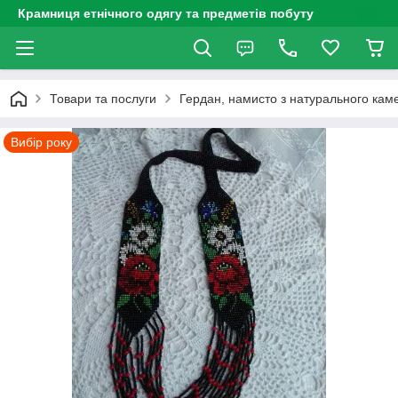
Крамниця етнічного одягу та предметів побуту
Товари та послуги
Гердан, намисто з натурального каме
Вибір року