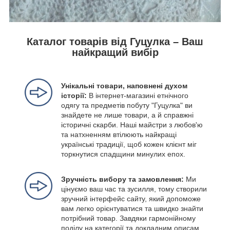
Каталог товарів від Гуцулка – Ваш
найкращий вибір
Унікальні товари, наповнені духом
історії:
В інтернет-магазині етнічного
одягу та предметів побуту "Гуцулка" ви
знайдете не лише товари, а й справжні
історичні скарби. Наші майстри з любов'ю
та натхненням втілюють найкращі
українські традиції, щоб кожен клієнт міг
торкнутися спадщини минулих епох.
Зручність вибору та замовлення:
Ми
цінуємо ваш час та зусилля, тому створили
зручний інтерфейс сайту, який допоможе
вам легко орієнтуватися та швидко знайти
потрібний товар. Завдяки гармонійному
поділу на категорії та докладним описам