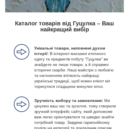
Каталог товарів від Гуцулка – Ваш
найкращий вибір
Унікальні товари, наповнені духом
історії:
В інтернет-магазині етнічного
одягу та предметів побуту "Гуцулка" ви
знайдете не лише товари, а й справжні
історичні скарби. Наші майстри з любов'ю
та натхненням втілюють найкращі
українські традиції, щоб кожен клієнт міг
торкнутися спадщини минулих епох.
Зручність вибору та замовлення:
Ми
цінуємо ваш час та зусилля, тому створили
зручний інтерфейс сайту, який допоможе
вам легко орієнтуватися та швидко знайти
потрібний товар. Завдяки гармонійному
поділу на категорії та докладним описам