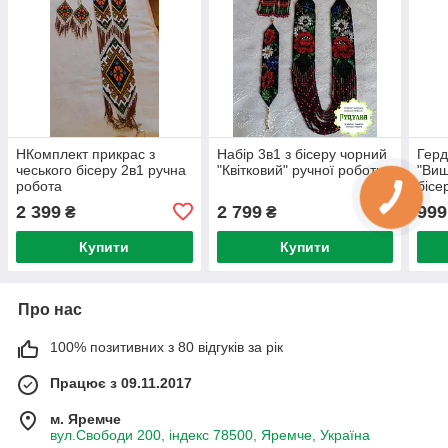
НКомплект прикрас з
Набір 3в1 з бісеру чорний
Герд
чеського бісеру 2в1 ручна
"Квітковий" ручної роботи
"Виш
робота
бісе
2 399
2 799
999
₴
₴
Купити
Купити
Про нас
100% позитивних з 80 відгуків за рік
Працює з 09.11.2017
м. Яремче
вул.Свободи 200, індекс 78500, Яремче, Україна