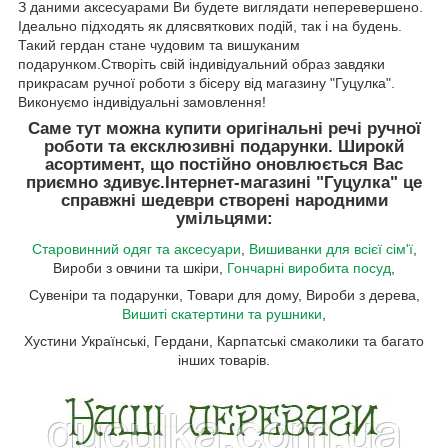
З даними аксесуарами Ви будете виглядати неперевершено.
Ідеально підходять як длясвяткових подій, так і на будень.
Такий гердан стане чудовим та вишуканим
подарунком.Створіть свій індивідуальний образ завдяки
прикрасам ручної роботи з бісеру від магазину "Гуцулка".
Виконуємо індивідуальні замовлення!
Саме тут можна купити оригінальні речі ручної
роботи та ексклюзивні подарунки. Широкй
асортимент, що постійно оновлюється Вас
приємно здивує.
Інтернет-магазині "Гуцулка"
це
справжні шедеври створені народними
умільцями:
Старовинний одяг та аксесуари
,
Вишиванки для всієї сім'ї
,
Вироби з овчини та шкіри,
Гончарні виробита посуд
,
Сувеніри та подарунки, Товари для дому, Вироби з дерева,
Вишиті скатертини та рушники
,
Хустини Українські, Гердани, Карпатські смаколики та багато
інших товарів.