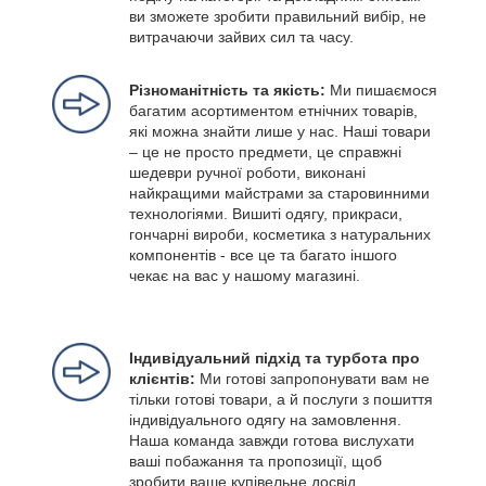
ви зможете зробити правильний вибір, не
витрачаючи зайвих сил та часу.
Різноманітність та якість:
Ми пишаємося
багатим асортиментом етнічних товарів,
які можна знайти лише у нас. Наші товари
– це не просто предмети, це справжні
шедеври ручної роботи, виконані
найкращими майстрами за старовинними
технологіями. Вишиті одягу, прикраси,
гончарні вироби, косметика з натуральних
компонентів - все це та багато іншого
чекає на вас у нашому магазині.
Індивідуальний підхід та турбота про
клієнтів:
Ми готові запропонувати вам не
тільки готові товари, а й послуги з пошиття
індивідуального одягу на замовлення.
Наша команда завжди готова вислухати
ваші побажання та пропозиції, щоб
зробити ваше купівельне досвід