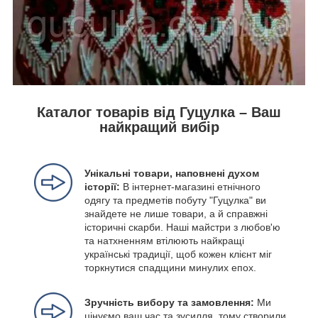
Каталог товарів від Гуцулка – Ваш
найкращий вибір
Унікальні товари, наповнені духом
історії:
В інтернет-магазині етнічного
одягу та предметів побуту "Гуцулка" ви
знайдете не лише товари, а й справжні
історичні скарби. Наші майстри з любов'ю
та натхненням втілюють найкращі
українські традиції, щоб кожен клієнт міг
торкнутися спадщини минулих епох.
Зручність вибору та замовлення:
Ми
цінуємо ваш час та зусилля, тому створили