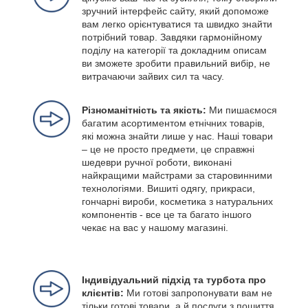
зручний інтерфейс сайту, який допоможе
вам легко орієнтуватися та швидко знайти
потрібний товар. Завдяки гармонійному
поділу на категорії та докладним описам
ви зможете зробити правильний вибір, не
витрачаючи зайвих сил та часу.
Різноманітність та якість:
Ми пишаємося
багатим асортиментом етнічних товарів,
які можна знайти лише у нас. Наші товари
– це не просто предмети, це справжні
шедеври ручної роботи, виконані
найкращими майстрами за старовинними
технологіями. Вишиті одягу, прикраси,
гончарні вироби, косметика з натуральних
компонентів - все це та багато іншого
чекає на вас у нашому магазині.
Індивідуальний підхід та турбота про
клієнтів:
Ми готові запропонувати вам не
тільки готові товари, а й послуги з пошиття