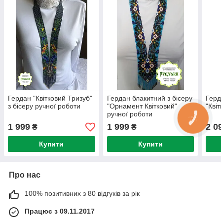
Гердан "Квітковий Тризуб"
Гердан блакитний з бісеру
Герд
з бісеру ручної роботи
"Орнамент Квітковий"
"Кві
ручної роботи
1 999
1 999
2 0
₴
₴
Купити
Купити
Про нас
100% позитивних з 80 відгуків за рік
Працює з 09.11.2017