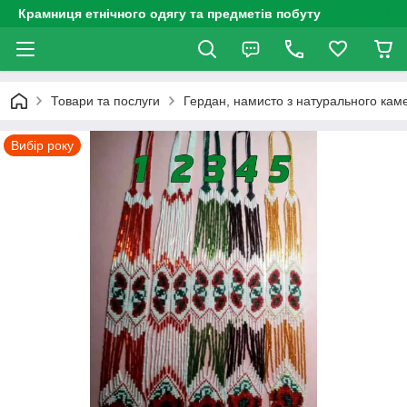
Крамниця етнічного одягу та предметів побуту
Товари та послуги
Гердан, намисто з натурального каме
Вибір року