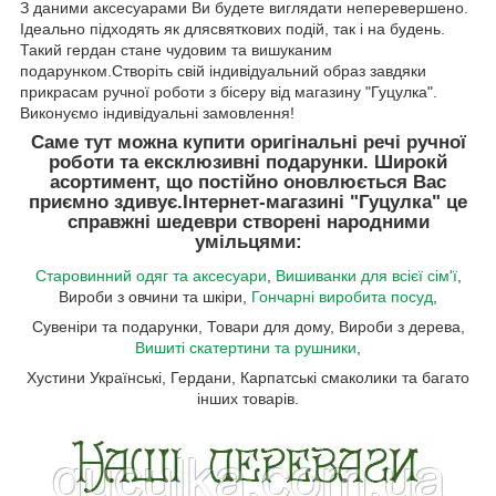
З даними аксесуарами Ви будете виглядати неперевершено.
Ідеально підходять як длясвяткових подій, так і на будень.
Такий гердан стане чудовим та вишуканим
подарунком.Створіть свій індивідуальний образ завдяки
прикрасам ручної роботи з бісеру від магазину "Гуцулка".
Виконуємо індивідуальні замовлення!
Саме тут можна купити оригінальні речі ручної
роботи та ексклюзивні подарунки. Широкй
асортимент, що постійно оновлюється Вас
приємно здивує.
Інтернет-магазині "Гуцулка"
це
справжні шедеври створені народними
умільцями:
Старовинний одяг та аксесуари
,
Вишиванки для всієї сім'ї
,
Вироби з овчини та шкіри,
Гончарні виробита посуд
,
Сувеніри та подарунки, Товари для дому, Вироби з дерева,
Вишиті скатертини та рушники
,
Хустини Українські, Гердани, Карпатські смаколики та багато
інших товарів.