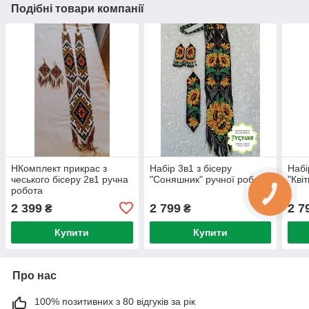
Подібні товари компанії
НКомплект прикрас з
Набір 3в1 з бісеру
Набі
чеського бісеру 2в1 ручна
"Соняшник" ручної роботи
"Кві
робота
2 399
2 799
2 7
₴
₴
Купити
Купити
Про нас
100% позитивних з 80 відгуків за рік