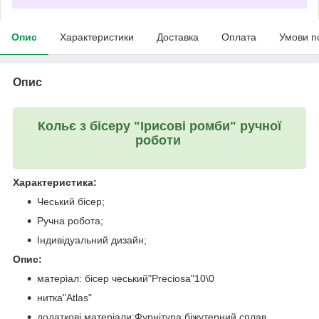
Опис
Характеристики
Доставка
Оплата
Умови п
Опис
Кольє з бісеру "Ірисові ромби" ручної
роботи
Характеристика:
Чеський бісер;
Ручна робота;
Індивідуальний дизайн;
Опис:
матеріал: бісер чеський"Preciosa"10\0
нитка"Atlas"
додаткові матеріали:Фурнітура біжутерний сплав,