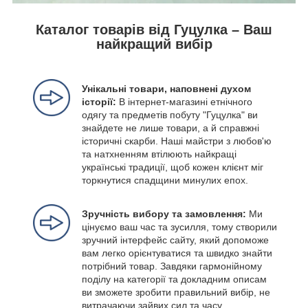
Каталог товарів від Гуцулка – Ваш
найкращий вибір
Унікальні товари, наповнені духом
історії:
В інтернет-магазині етнічного
одягу та предметів побуту "Гуцулка" ви
знайдете не лише товари, а й справжні
історичні скарби. Наші майстри з любов'ю
та натхненням втілюють найкращі
українські традиції, щоб кожен клієнт міг
торкнутися спадщини минулих епох.
Зручність вибору та замовлення:
Ми
цінуємо ваш час та зусилля, тому створили
зручний інтерфейс сайту, який допоможе
вам легко орієнтуватися та швидко знайти
потрібний товар. Завдяки гармонійному
поділу на категорії та докладним описам
ви зможете зробити правильний вибір, не
витрачаючи зайвих сил та часу.