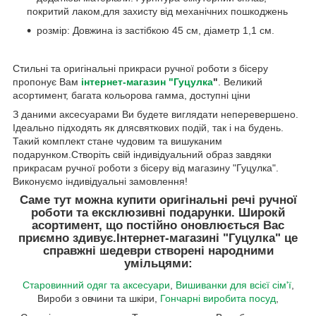
покритий лаком,для захисту від механічних пошкоджень
розмір: Довжина із застібкою 45 см, діаметр 1,1 см.
Стильні та оригінальні прикраси ручної роботи з бісеру
пропонує Вам
інтернет-магазин "Гуцулка
"
. Великий
асортимент, багата кольорова гамма, доступні ціни
З даними аксесуарами Ви будете виглядати неперевершено.
Ідеально підходять як длясвяткових подій, так і на будень.
Такий комплект стане чудовим та вишуканим
подарунком.Створіть свій індивідуальний образ завдяки
прикрасам ручної роботи з бісеру від магазину "Гуцулка".
Виконуємо індивідуальні замовлення!
Саме тут можна купити оригінальні речі ручної
роботи та ексклюзивні подарунки. Широкй
асортимент, що постійно оновлюється Вас
приємно здивує.
Інтернет-магазині "Гуцулка"
це
справжні шедеври створені народними
умільцями:
Старовинний одяг та аксесуари
,
Вишиванки для всієї сім'ї
,
Вироби з овчини та шкіри,
Гончарні виробита посуд
,