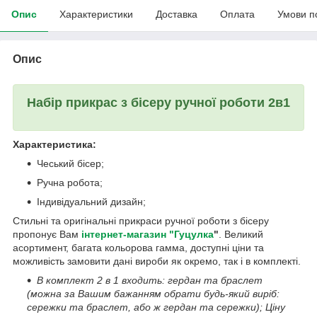
Опис
Характеристики
Доставка
Оплата
Умови п
Опис
Набір прикрас з бісеру ручної роботи 2в1
Характеристика:
Чеський бісер;
Ручна робота;
Індивідуальний дизайн;
Стильні та оригінальні прикраси ручної роботи з бісеру
пропонує Вам
інтернет-магазин "Гуцулка
"
. Великий
асортимент, багата кольорова гамма, доступні ціни та
можливість замовити дані вироби як окремо, так і в комплекті.
В комплект 2 в 1 входить: гердан та браслет
(можна за Вашим бажанням обрати будь-який виріб:
сережки та браслет, або ж гердан та сережки); Ціну