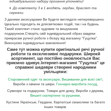
індивідуального набору прохання уточняти!
До комплекту 3 в 1 входять: гердан, браслет та
сережки.
З даними аксесуарами Ви будете виглядати неперевершено.
Ідеально підходять як длясвяткових подій, так і на будень.
Такий комплект стане чудовим та вишуканим
подарунком.Створіть свій індивідуальний образ завдяки
прикрасам ручної роботи з бісеру від магазину "Гуцулка".
Виконуємо індивідуальні замовлення!
Саме тут можна купити оригінальні речі ручної
роботи та ексклюзивні подарунки. Широкй
асортимент, що постійно оновлюється Вас
приємно здивує.
Інтернет-магазині "Гуцулка"
це
справжні шедеври створені народними
умільцями:
Старовинний одяг та аксесуари
,
Вишиванки для всієї сім'ї
,
Вироби з овчини та шкіри,
Гончарні виробита посуд
,
Сувеніри та подарунки, Товари для дому, Вироби з дерева,
Вишиті скатертини та рушники
,
Хустини Українські, Гердани, Карпатські смаколики та багато
інших товарів.