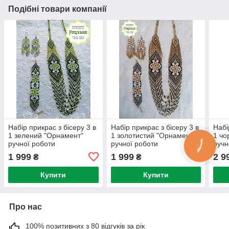
Подібні товари компанії
Набір прикрас з бісеру 3 в
Набір прикрас з бісеру 3 в
Набі
1 зелений "Орнамент"
1 золотистий "Орнамент"
1 чо
ручної роботи
ручної роботи
ручн
1 999
1 999
2 9
₴
₴
Купити
Купити
Про нас
100% позитивних з 80 відгуків за рік