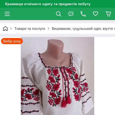
Крамниця етнічного одягу та предметів побуту
Товари та послуги
Вишиванки, гуцульський одяг, взуття 
Вибір року