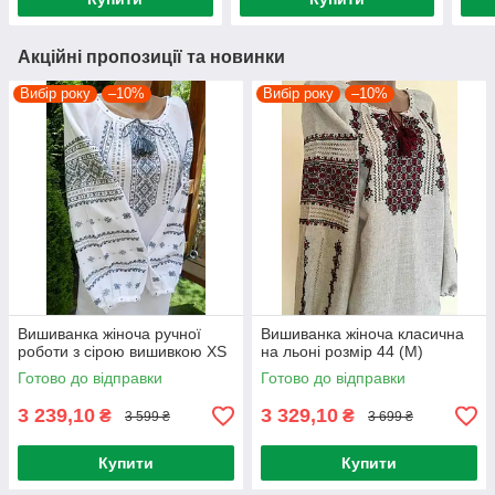
Акційні пропозиції та новинки
Вибір року
–10%
Вибір року
–10%
Вишиванка жіноча ручної
Вишиванка жіноча класична
роботи з сірою вишивкою XS
на льоні розмір 44 (М)
Готово до відправки
Готово до відправки
3 239,10
3 329,10
₴
₴
3 599 ₴
3 699 ₴
Купити
Купити