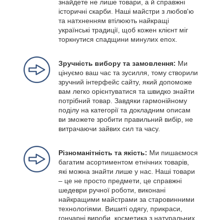
знайдете не лише товари, а й справжні
історичні скарби. Наші майстри з любов'ю
та натхненням втілюють найкращі
українські традиції, щоб кожен клієнт міг
торкнутися спадщини минулих епох.
Зручність вибору та замовлення:
Ми
цінуємо ваш час та зусилля, тому створили
зручний інтерфейс сайту, який допоможе
вам легко орієнтуватися та швидко знайти
потрібний товар. Завдяки гармонійному
поділу на категорії та докладним описам
ви зможете зробити правильний вибір, не
витрачаючи зайвих сил та часу.
Різноманітність та якість:
Ми пишаємося
багатим асортиментом етнічних товарів,
які можна знайти лише у нас. Наші товари
– це не просто предмети, це справжні
шедеври ручної роботи, виконані
найкращими майстрами за старовинними
технологіями. Вишиті одягу, прикраси,
гончарні вироби, косметика з натуральних