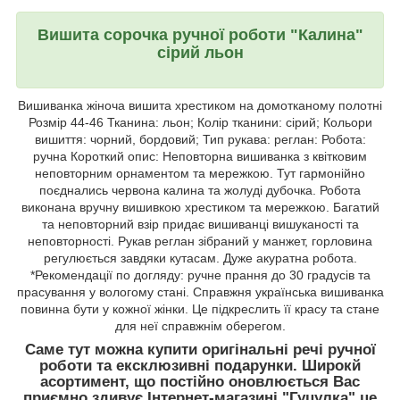
Вишита сорочка ручної роботи "Калина"
сірий льон
Вишиванка жіноча вишита хрестиком на домотканому полотні
Розмір 44-46 Тканина: льон; Колір тканини: сірий; Кольори
вишиття: чорний, бордовий; Тип рукава: реглан: Робота:
ручна Короткий опис: Неповторна вишиванка з квітковим
неповторним орнаментом та мережкою. Тут гармонійно
поєднались червона калина та жолуді дубочка. Робота
виконана вручну вишивкою хрестиком та мережкою. Багатий
та неповторний взір придає вишиванці вишуканості та
неповторності. Рукав реглан зібраний у манжет, горловина
регулюється завдяки кутасам. Дуже акуратна робота.
*Рекомендації по догляду: ручне прання до 30 градусів та
прасування у вологому стані. Справжня українська вишиванка
повинна бути у кожної жінки. Це підкреслить її красу та стане
для неї справжнім оберегом.
Саме тут можна купити оригінальні речі ручної
роботи та ексклюзивні подарунки. Широкй
асортимент, що постійно оновлюється Вас
приємно здивує.
Інтернет-магазині "Гуцулка"
це