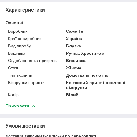
Характеристики
Основні
Виробник
Саме Те
Країна виробник
Україна
Вид виробу
Блузка
Вишивка
Ручна, Хрестиком
Оздоблення та прикраси
Вишивка
Стать
Жіноча
Тип тканини
Домоткане полотно
Візерунки і принти
Квітковий принт і рослинні
візерунки
Колір
Білий
Приховати
Умови доставки
Доставка здійснюється тільки по передоплаті.