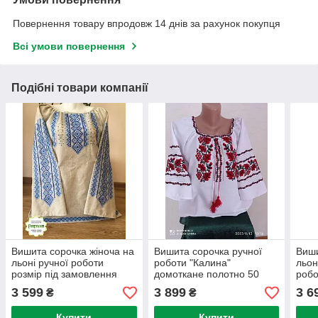
Повернення товару впродовж 14 днів за рахунок покупця
Всі умови повернення
Подібні товари компанії
Вишита сорочка жіноча на
Вишита сорочка ручної
Виши
льоні ручної роботи
роботи "Калина"
льон
розмір під замовлення
домоткане полотно 50
робо
розмір
зам
3 599
3 899
3 6
₴
₴
Купити
Купити