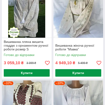
Вишиванка лляна вишита
гладдю з орнаментом ручної
Вишиванка жіноча ручної
роботи розмір S
роботи "Мавка"
Готово до відправки
Готово до відправки
3 059,10
4 949,10
₴
₴
3 399 ₴
5 499 ₴
Купити
Купити
–10%
–10%