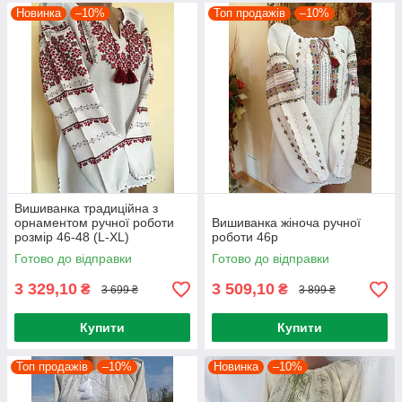
Новинка
–10%
Топ продажів
–10%
Вишиванка традиційна з
орнаментом ручної роботи
Вишиванка жіноча ручної
розмір 46-48 (L-ХL)
роботи 46р
Готово до відправки
Готово до відправки
3 329,10
3 509,10
₴
₴
3 699 ₴
3 899 ₴
Купити
Купити
Топ продажів
–10%
Новинка
–10%