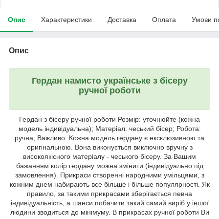
Опис
Характеристики
Доставка
Оплата
Умови п
Опис
Гердан намисто українське з бісеру
ручної роботи
Гердан з бісеру ручної роботи Розмір: уточнюйте (кожна
модель індивідуальна); Матеріал: чеський бісер; Робота:
ручна; Важливо: Кожна модель гердану є ексклюзивною та
оригінальною. Вона виконується виключно вручну з
високоякісного матеріалу - чеського бісеру. За Вашим
бажанням колір гердану можна змінити (індивідуально під
замовлення). Прикраси створенні народними умільцями, з
кожним днем набирають все більше і більше популярності. Як
правило, за такими прикрасами зберігається певна
індивідуальність, а шанси побачити такий самий виріб у іншої
людини зводиться до мінімуму. В прикрасах ручної роботи Ви