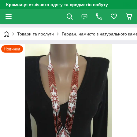
Крамниця етнічного одягу та предметів побуту
Товари та послуги
Гердан, намисто з натурального каме
Новинка