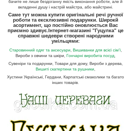
бачите не лише бездоганну якість виконання роботи, але й
вкладенні душу і настрій майстра, або майстрині.
Саме тут можна купити оригінальні речі ручної
роботи та ексклюзивні подарунки. Широкй
асортимент, що постійно оновлюється Вас
приємно здивує.
Інтернет-магазині "Гуцулка"
це
справжні шедеври створені народними
умільцями:
Старовинний одяг та аксесуари
,
Вишиванки для всієї сім'ї
,
Вироби з овчини та шкіри,
Гончарні виробита посуд
,
Сувеніри та подарунки, Товари для дому, Вироби з дерева,
Вишиті скатертини та рушники
,
Хустини Українські, Гердани, Карпатські смаколики та багато
інших товарів.