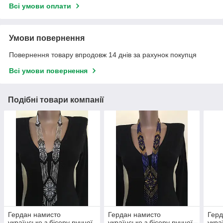
Всі умови оплати
Умови повернення
Повернення товару впродовж 14 днів за рахунок покупця
Всі умови повернення
Подібні товари компанії
Гердан намисто
Гердан намисто
Герд
українське з бісеру ручної
українське з бісеру ручної
укра