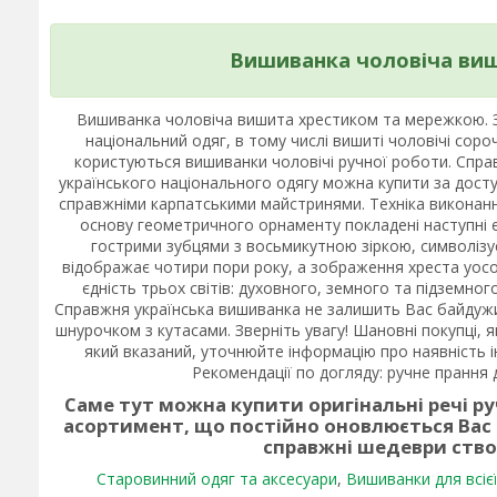
Вишиванка чоловіча ви
Вишиванка чоловіча вишита хрестиком та мережкою. З
національний одяг, в тому числі вишиті чоловічі со
користуються вишиванки чоловічі ручної роботи. Спра
українського національного одягу можна купити за дос
справжніми карпатськими майстринями. Техніка виконанн
основу геометричного орнаменту покладені наступні 
гострими зубцями з восьмикутною зіркою, символізує 
відображає чотири пори року, а зображення хреста уосо
єдність трьох світів: духовного, земного та підземного
Справжня українська вишиванка не залишить Вас байдужи
шнурочком з кутасами. Зверніть увагу! Шановні покупці, 
який вказаний, уточнюйте інформацію про наявність інш
Рекомендації по догляду: ручне прання д
Саме тут можна купити оригінальні речі р
асортимент, що постійно оновлюється Вас
справжні шедеври ств
Старовинний одяг та аксесуари
,
Вишиванки для всієї 