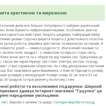
шита хрестиком та мережкою
 кожним днем все більшої популярності набуває український
рочки. Вони бувають найрізноманітнішими. Особливою увагою
вжні карпатські майстрині творять шедеври. Найкращий вибір
тупними цінами. Сорочка вишита пошита з домотканого полотна
я: ручна робота, вишивка хрестиком та мережкою на панамі. В
елементи: ромб ― символ родючості, збагачений гачками та
засіяне поле; квадрат - є символом чотирьох сторін світу,
блює вічне життя та є оберегом від темних сил. Трикутники це
, також він характеризує три стихії: повітря, вогонь та воду.
ми і стане справжнім оберегом. На стійці декорована плетеним
якщо Вас зацікавила дана вишиванка, а Вам не підходить розмір,
их розмірів у менеджера!!! Розмір: комір 42 см. плечі 52 см.
о 30 градусів та прасування у вологому стані.
учної роботи та ексклюзивні подарунки. Широкй
 приємно здивує.
Інтернет-магазині "Гуцулка"
це
орені народними умільцями:
сім'ї
, Вироби з овчини та шкіри,
Гончарні виробита посуд
,