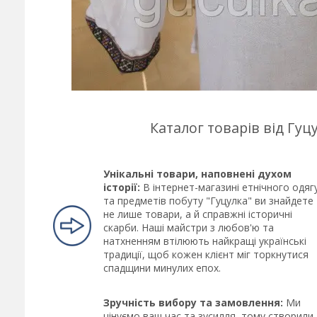
Каталог товарів від Гу
Унікальні товари, наповнені духом
історії:
В інтернет-магазині етнічного одяг
та предметів побуту "Гуцулка" ви знайдете
не лише товари, а й справжні історичні
скарби. Наші майстри з любов'ю та
натхненням втілюють найкращі українські
традиції, щоб кожен клієнт міг торкнутися
спадщини минулих епох.
Зручність вибору та замовлення:
Ми
цінуємо ваш час та зусилля, тому створили