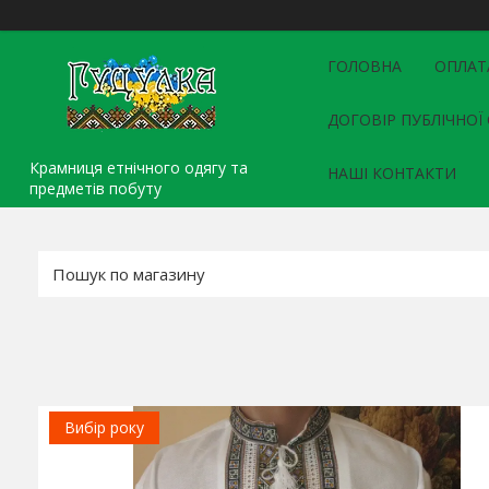
ГОЛОВНА
ОПЛАТ
ДОГОВІР ПУБЛІЧНОЇ
Крамниця етнічного одягу та
НАШІ КОНТАКТИ
предметів побуту
Вибір року