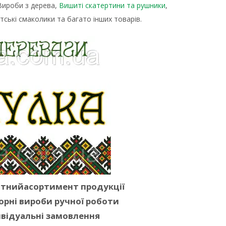
 Вироби з дерева,
Вишиті скатертини та рушники
,
тські смаколики та багато інших товарів.
ітнийасортимент продукції
орні вироби ручної роботи
відуальні замовлення