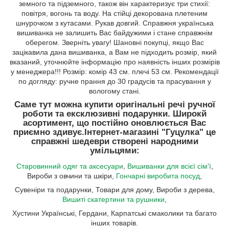
земного та підземного, також він характеризує три стихії:
повітря, вогонь та воду. На стійці декорована плетеним
шнурочком з кутасами. Рукав довгий. Справжня українська
вишиванка не залишить Вас байдужими і стане справжнім
оберегом. Зверніть увагу! Шановні покупці, якщо Вас
зацікавила дана вишиванка, а Вам не підходить розмір, який
вказаний, уточнюйте інформацію про наявність інших розмірів
у менеджера!!! Розмір: комір 43 см. плечі 53 см. Рекомендації
по догляду: ручне прання до 30 градусів та прасування у
вологому стані.
Саме тут можна купити оригінальні речі ручної
роботи та ексклюзивні подарунки. Широкй
асортимент, що постійно оновлюється Вас
приємно здивує.
Інтернет-магазині "Гуцулка"
це
справжні шедеври створені народними
умільцями:
Старовинний одяг та аксесуари
,
Вишиванки для всієї сім'ї
,
Вироби з овчини та шкіри,
Гончарні виробита посуд
,
Сувеніри та подарунки, Товари для дому, Вироби з дерева,
Вишиті скатертини та рушники
,
Хустини Українські, Гердани, Карпатські смаколики та багато
інших товарів.