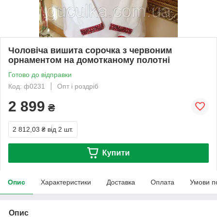
Чоловіча вишита сорочка з червоним
орнаментом на домотканому полотні
Готово до відправки
Код: ф0231
Опт і роздріб
2 899
₴
2 812,03 ₴
від 2 шт.
Купити
Опис
Характеристики
Доставка
Оплата
Умови п
Опис