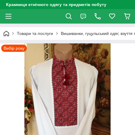
Крамниця етнічного одягу та предметів побуту
Товари та послуги
Вишиванки, гуцульський одяг, взуття 
Вибір року