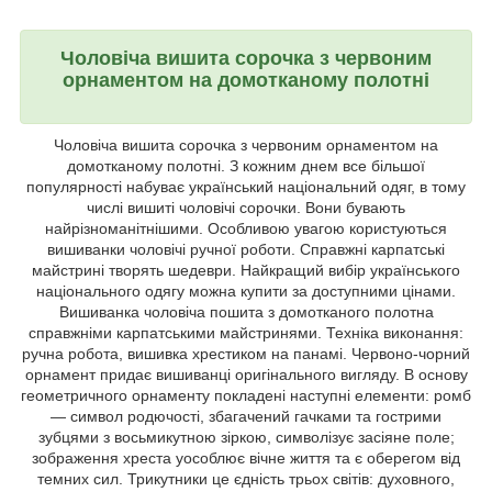
Чоловіча вишита сорочка з червоним
орнаментом на домотканому полотні
Чоловіча вишита сорочка з червоним орнаментом на
домотканому полотні. З кожним днем все більшої
популярності набуває український національний одяг, в тому
числі вишиті чоловічі сорочки. Вони бувають
найрізноманітнішими. Особливою увагою користуються
вишиванки чоловічі ручної роботи. Справжні карпатські
майстрині творять шедеври. Найкращий вибір українського
національного одягу можна купити за доступними цінами.
Вишиванка чоловіча пошита з домотканого полотна
справжніми карпатськими майстринями. Техніка виконання:
ручна робота, вишивка хрестиком на панамі. Червоно-чорний
орнамент придає вишиванці оригінального вигляду. В основу
геометричного орнаменту покладені наступні елементи: ромб
― символ родючості, збагачений гачками та гострими
зубцями з восьмикутною зіркою, символізує засіяне поле;
зображення хреста уособлює вічне життя та є оберегом від
темних сил. Трикутники це єдність трьох світів: духовного,