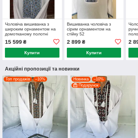
Чоловіча вишиванка з
Вишиванка чоловіча з
Чоло
широким орнаментом на
сірим орнаментом на
ручн
домотканому полотні
стійку 52
поло
15 599
2 899
2 8
₴
₴
Купити
Купити
Акційні пропозиції та новинки
Топ продажів
–10%
Новинка
–10%
Подарунок