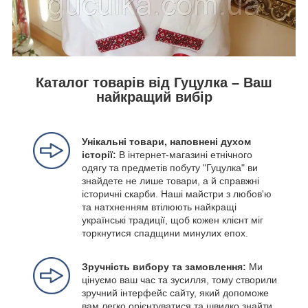
Каталог товарів від Гуцулка – Ваш
найкращий вибір
Унікальні товари, наповнені духом
історії:
В інтернет-магазині етнічного
одягу та предметів побуту "Гуцулка" ви
знайдете не лише товари, а й справжні
історичні скарби. Наші майстри з любов'ю
та натхненням втілюють найкращі
українські традиції, щоб кожен клієнт міг
торкнутися спадщини минулих епох.
Зручність вибору та замовлення:
Ми
цінуємо ваш час та зусилля, тому створили
зручний інтерфейс сайту, який допоможе
вам легко орієнтуватися та швидко знайти