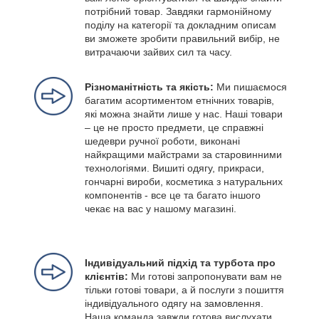
потрібний товар. Завдяки гармонійному
поділу на категорії та докладним описам
ви зможете зробити правильний вибір, не
витрачаючи зайвих сил та часу.
Різноманітність та якість:
Ми пишаємося
багатим асортиментом етнічних товарів,
які можна знайти лише у нас. Наші товари
– це не просто предмети, це справжні
шедеври ручної роботи, виконані
найкращими майстрами за старовинними
технологіями. Вишиті одягу, прикраси,
гончарні вироби, косметика з натуральних
компонентів - все це та багато іншого
чекає на вас у нашому магазині.
Індивідуальний підхід та турбота про
клієнтів:
Ми готові запропонувати вам не
тільки готові товари, а й послуги з пошиття
індивідуального одягу на замовлення.
Наша команда завжди готова вислухати