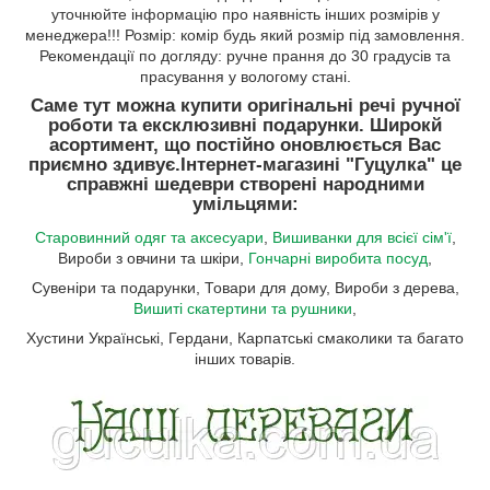
уточнюйте інформацію про наявність інших розмірів у
менеджера!!! Розмір: комір будь який розмір під замовлення.
Рекомендації по догляду: ручне прання до 30 градусів та
прасування у вологому стані.
Саме тут можна купити оригінальні речі ручної
роботи та ексклюзивні подарунки. Широкй
асортимент, що постійно оновлюється Вас
приємно здивує.
Інтернет-магазині "Гуцулка"
це
справжні шедеври створені народними
умільцями:
Старовинний одяг та аксесуари
,
Вишиванки для всієї сім'ї
,
Вироби з овчини та шкіри,
Гончарні виробита посуд
,
Сувеніри та подарунки, Товари для дому, Вироби з дерева,
Вишиті скатертини та рушники
,
Хустини Українські, Гердани, Карпатські смаколики та багато
інших товарів.