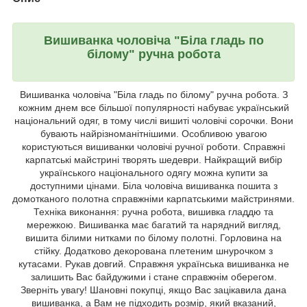
Вишиванка чоловіча "Біла гладь по
білому" ручна робота
Вишиванка чоловіча "Біла гладь по білому" ручна робота. З
кожним днем все більшої популярності набуває український
національний одяг, в тому числі вишиті чоловічі сорочки. Вони
бувають найрізноманітнішими. Особливою увагою
користуються вишиванки чоловічі ручної роботи. Справжні
карпатські майстрині творять шедеври. Найкращий вибір
українського національного одягу можна купити за
доступними цінами. Біла чоловіча вишиванка пошита з
домотканого полотна справжніми карпатськими майстринями.
Техніка виконання: ручна робота, вишивка гладдю та
мережкою. Вишиванка має багатий та нарядний вигляд,
вишита білими нитками по білому полотні. Горловина на
стійку. Додатково декорована плетеним шнурочком з
кутасами. Рукав довгий. Справжня українська вишиванка не
залишить Вас байдужими і стане справжнім оберегом.
Зверніть увагу! Шановні покупці, якщо Вас зацікавила дана
вишиванка, а Вам не підходить розмір, який вказаний,