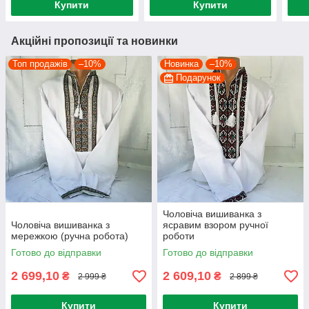
Купити
Купити
Акційні пропозиції та новинки
Топ продажів
–10%
Новинка
–10%
Подарунок
Чоловіча вишиванка з
Чоловіча вишиванка з
ясравим взором ручної
мережкою (ручна робота)
роботи
Готово до відправки
Готово до відправки
2 699,10
2 609,10
₴
₴
2 999 ₴
2 899 ₴
Купити
Купити