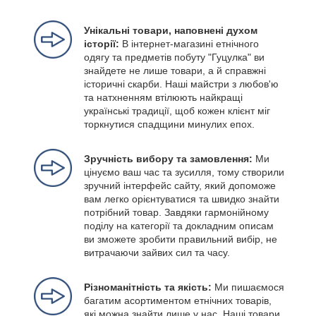
Унікальні товари, наповнені духом
історії:
В інтернет-магазині етнічного
одягу та предметів побуту "Гуцулка" ви
знайдете не лише товари, а й справжні
історичні скарби. Наші майстри з любов'ю
та натхненням втілюють найкращі
українські традиції, щоб кожен клієнт міг
торкнутися спадщини минулих епох.
Зручність вибору та замовлення:
Ми
цінуємо ваш час та зусилля, тому створили
зручний інтерфейс сайту, який допоможе
вам легко орієнтуватися та швидко знайти
потрібний товар. Завдяки гармонійному
поділу на категорії та докладним описам
ви зможете зробити правильний вибір, не
витрачаючи зайвих сил та часу.
Різноманітність та якість:
Ми пишаємося
багатим асортиментом етнічних товарів,
які можна знайти лише у нас. Наші товари