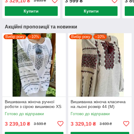
3 329,10
3 599
3 8
₴
₴
3 699 ₴
Купити
Купити
Акційні пропозиції та новинки
Вибір року
–10%
Вибір року
–10%
Вишиванка жіноча ручної
Вишиванка жіноча класична
роботи з сірою вишивкою XS
на льоні розмір 44 (М)
Готово до відправки
Готово до відправки
3 239,10
3 329,10
₴
₴
3 599 ₴
3 699 ₴