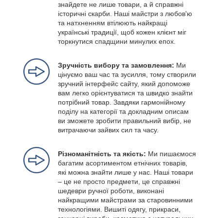
знайдете не лише товари, а й справжні
історичні скарби. Наші майстри з любов'ю
та натхненням втілюють найкращі
українські традиції, щоб кожен клієнт міг
торкнутися спадщини минулих епох.
Зручність вибору та замовлення:
Ми
цінуємо ваш час та зусилля, тому створили
зручний інтерфейс сайту, який допоможе
вам легко орієнтуватися та швидко знайти
потрібний товар. Завдяки гармонійному
поділу на категорії та докладним описам
ви зможете зробити правильний вибір, не
витрачаючи зайвих сил та часу.
Різноманітність та якість:
Ми пишаємося
багатим асортиментом етнічних товарів,
які можна знайти лише у нас. Наші товари
– це не просто предмети, це справжні
шедеври ручної роботи, виконані
найкращими майстрами за старовинними
технологіями. Вишиті одягу, прикраси,