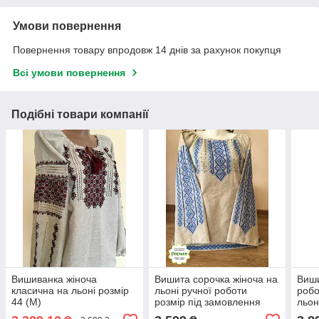
Умови повернення
Повернення товару впродовж 14 днів за рахунок покупця
Всі умови повернення
Подібні товари компанії
Вишиванка жіноча
Вишита сорочка жіноча на
Виши
класична на льоні розмір
льоні ручної роботи
робо
44 (М)
розмір під замовлення
льо