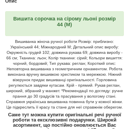
Опис
Вишита сорочка на сірому льоні розмір
44 (М)
Вишиванка жіноча ручної роботи Розмір: приблизно:
Український 44; Міжнародний М; Детальний опис виробу:
Окружність грудей 102; довжина рукава 69; довжина виробу -
66 см; Тканина: льон; Колір тканини: сірий; Кольори вишиття:
чорний, бордовий; Тип рукава: реглан; Короткий опис:
Неповторна вишиванка з геометричним орнаментом. Робота
виконана вручну вишивкою хрестиком та мережкою. Ніжний
візерунок придає вишиванці оригінальності. Горловина
регулюється завдяки кутасам. Крій - прямий. Рукав реглан,
широкий, зібраний у манжет. *Рекомендації по догляду: ручне
прання до 30 градусів та прасування у вологому стані.
Справжня українська вишиванка повинна бути у кожної жінки.
Це підкреслить її красу та стане для неї справжнім оберегом.
Саме тут можна купити оригінальні речі ручної
роботи та ексклюзивні подарунки. Широкй
асортимент, що постійно оновлюється Вас