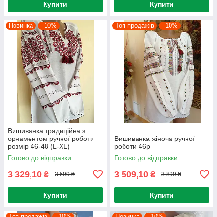
Купити
Купити
Новинка
–10%
Топ продажів
–10%
Вишиванка традиційна з
орнаментом ручної роботи
Вишиванка жіноча ручної
розмір 46-48 (L-ХL)
роботи 46р
Готово до відправки
Готово до відправки
3 329,10
3 509,10
₴
₴
3 699 ₴
3 899 ₴
Купити
Купити
Топ продажів
–10%
Новинка
–10%