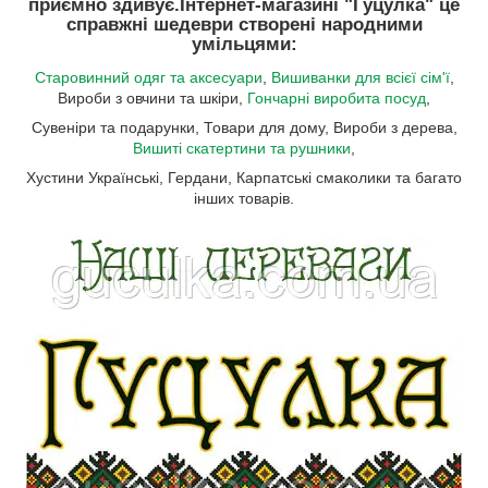
приємно здивує.
Інтернет-магазині "Гуцулка"
це
справжні шедеври створені народними
умільцями:
Старовинний одяг та аксесуари
,
Вишиванки для всієї сім'ї
,
Вироби з овчини та шкіри,
Гончарні виробита посуд
,
Сувеніри та подарунки, Товари для дому, Вироби з дерева,
Вишиті скатертини та рушники
,
Хустини Українські, Гердани, Карпатські смаколики та багато
інших товарів.