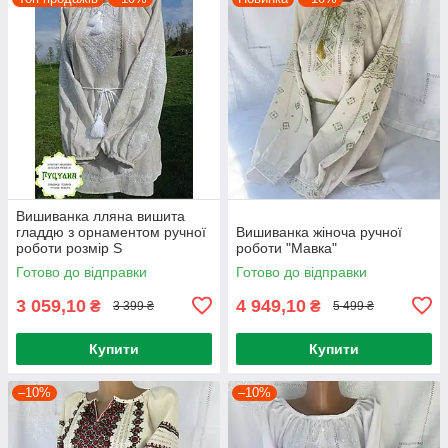
Вишиванка лляна вишита
гладдю з орнаментом ручної
Вишиванка жіноча ручної
роботи розмір S
роботи "Мавка"
Готово до відправки
Готово до відправки
3 059,10
4 949,10
₴
₴
3 399 ₴
5 499 ₴
Купити
Купити
–10%
–10%