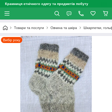
Крамниця етнічного одягу та предметів побуту
Товари та послуги
Овчина та шкіра
Шкарпетки, голь
Вибір року