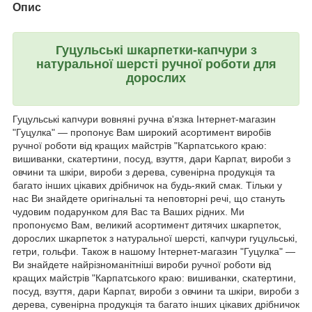
Опис
Гуцульські шкарпетки-капчури з
натуральної шерсті ручної роботи для
дорослих
Гуцульські капчури вовняні ручна в'язка Інтернет-магазин
"Гуцулка" ― пропонує Вам широкий асортимент виробів
ручної роботи від кращих майстрів "Карпатського краю:
вишиванки, скатертини, посуд, взуття, дари Карпат, вироби з
овчини та шкіри, вироби з дерева, сувенірна продукція та
багато інших цікавих дрібничок на будь-який смак. Тільки у
нас Ви знайдете оригінальні та неповторні речі, що стануть
чудовим подарунком для Вас та Ваших рідних. Ми
пропонуємо Вам, великий асортимент дитячих шкарпеток,
дорослих шкарпеток з натуральної шерсті, капчури гуцульські,
гетри, гольфи. Також в нашому Інтернет-магазин "Гуцулка" ―
Ви знайдете найрізноманітніші вироби ручної роботи від
кращих майстрів "Карпатського краю: вишиванки, скатертини,
посуд, взуття, дари Карпат, вироби з овчини та шкіри, вироби з
дерева, сувенірна продукція та багато інших цікавих дрібничок