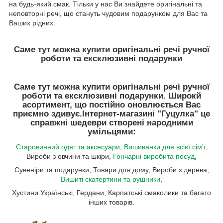
на будь-який смак. Тільки у нас Ви знайдете оригінальні та
неповторні речі, що стануть чудовим подарунком для Вас та
Ваших рідних.
Саме тут можна купити оригінальні речі ручної
роботи та ексклюзивні подарунки
Саме тут можна купити оригінальні речі ручної
роботи та ексклюзивні подарунки. Широкй
асортимент, що постійно оновлюється Вас
приємно здивує.
Інтернет-магазині "Гуцулка"
це
справжні шедеври створені народними
умільцями:
Старовинний одяг та аксесуари
,
Вишиванки для всієї сім'ї
,
Вироби з овчини та шкіри,
Гончарні виробита посуд
,
Сувеніри та подарунки, Товари для дому, Вироби з дерева,
Вишиті скатертини та рушники
,
Хустини Українські, Гердани, Карпатські смаколики та багато
інших товарів.