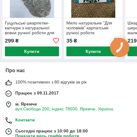
Гуцульські шкарпетки-
Мило натуральне "Для
Шкар
капчури з натуральної
чоловіків" карпатське
шерс
вовни ручної роботи для
ручної роботи
мал
дорослих
299
35
219
₴
₴
Купити
Купити
Про нас
100% позитивних з 80 відгуків за рік
Працює з 09.11.2017
м. Яремче
вул.Свободи 200, індекс 78500, Яремче, Україна
Контакти
Сьогодні працює з 10:00 до 18:00
Показати весь графік роботи