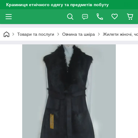
Крамниця етнічного одягу та предметів побуту
Товари та послуги
Овчина та шкіра
Жилети жіночі, чо