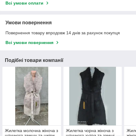
Всі умови оплати
Умови повернення
Повернення товару впродовж 14 днів за рахунок покупця
Всі умови повернення
Подібні товари компанії
Жилетка молочна жіноча з
Жилетка чорна жіноча з
Жиле
штучного замшу та шкіри
штучного хутра та замші
жіно