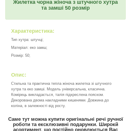
Жилетка чорна жіноча з штучного хутра
та замші 50 розмір
Характеристика:
Тип хутра: штучці;
Матеріал: еко замш;
Розмір: 50;
Опис:
Стильна та практична тепла жіноча жилетка зі штучного
хутра та еко замші. Модель універсальна, класична.
Комірець викладається, талія підкреслена пояском.
Декорована двома накладними кишенями. Довжина до
коліна, в залежності від росту.
Саме тут можна купити оригінальні речі ручної
роботи та ексклюзивні подарунки. Широкй
асортимент, що постійно оновлюється Вас