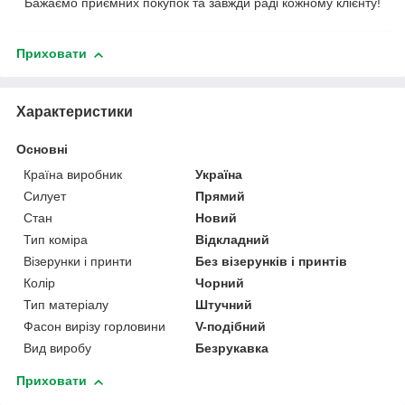
Бажаємо приємних покупок та завжди раді кожному клієнту!
Приховати
Характеристики
Основні
Країна виробник
Україна
Силует
Прямий
Стан
Новий
Тип коміра
Відкладний
Візерунки і принти
Без візерунків і принтів
Колір
Чорний
Тип матеріалу
Штучний
Фасон вирізу горловини
V-подібний
Вид виробу
Безрукавка
Приховати