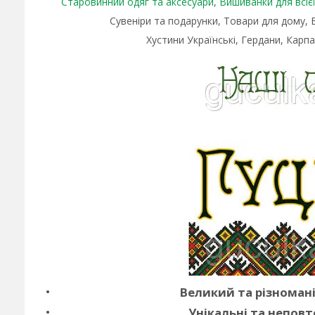
Старовинний одяг та аксесуари
,
Вишиванки для всієї 
Сувеніри та подарунки, Товари для дому,
Хустини Українські, Гердани, Карпа
Великий та різноман
Унікальні та неповт