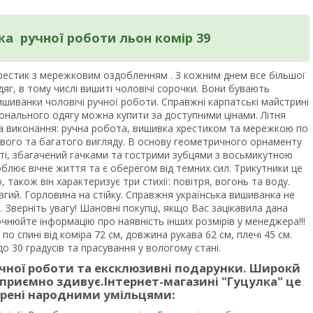
а ручної роботи льон комір 39
хрестик з мережковим оздобленням . З кожним днем все більшої
яг, в тому числі вишиті чоловічі сорочки. Вони бувають
иванки чоловічі ручної роботи. Справжні карпатські майстрині
онального одягу можна купити за доступними цінами. Літня
ка виконання: ручна робота, вишивка хрестиком та мережкою по
вого та багатого вигляду. В основу геометричного орнаменту
ті, збагачений гачками та гострими зубцями з восьмикутною
облює вічне життя та є оберегом від темних сил. Трикутники це
, також він характеризує три стихії: повітря, вогонь та воду.
гий. Горловина на стійку. Справжня українська вишиванка не
Зверніть увагу! Шановні покупці, якщо Вас зацікавила дана
очнюйте інформацію про наявність інших розмірів у менеджера!!!
по спині від коміра 72 см, довжина рукава 62 см, плечі 45 см.
о 30 градусів та прасування у вологому стані.
учної роботи та ексклюзивні подарунки. Широкй
 приємно здивує.
Інтернет-магазині "Гуцулка"
це
орені народними умільцями: