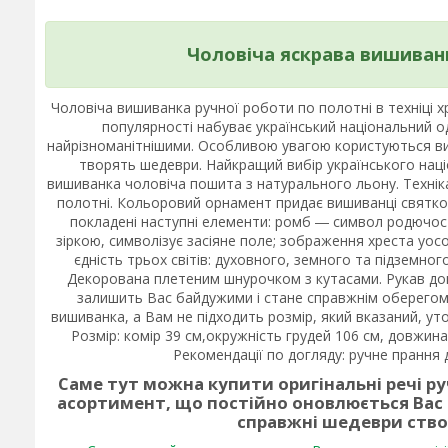
Чоловіча яскрава вишиванк
Чоловіча вишиванка ручної роботи по полотні в техніці 
популярності набуває український національний од
найрізноманітнішими. Особливою увагою користуються виш
творять шедеври. Найкращий вибір українського наці
вишиванка чоловіча пошита з натурального льону. Техні
полотні. Кольоровий орнамент придає вишиванці святко
покладені наступні елементи: ромб ― символ родючос
зіркою, символізує засіяне поле; зображення хреста уос
єдність трьох світів: духовного, земного та підземного
Декорована плетеним шнурочком з кутасами. Рукав дов
залишить Вас байдужими і стане справжнім оберегом. 
вишиванка, а Вам не підходить розмір, який вказаний, ут
Розмір: комір 39 см,окружність грудей 106 см, довжина 
Рекомендації по догляду: ручне прання д
Саме тут можна купити оригінальні речі р
асортимент, що постійно оновлюється Вас
справжні шедеври ств