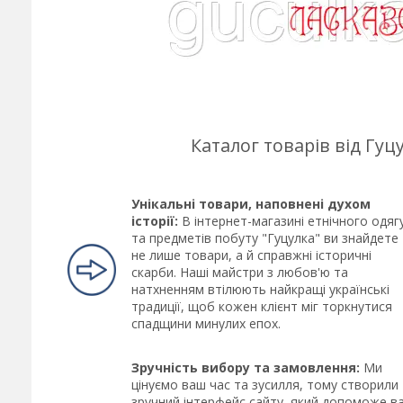
Каталог товарів від Гу
Унікальні товари, наповнені духом
історії:
В інтернет-магазині етнічного одяг
та предметів побуту "Гуцулка" ви знайдете
не лише товари, а й справжні історичні
скарби. Наші майстри з любов'ю та
натхненням втілюють найкращі українські
традиції, щоб кожен клієнт міг торкнутися
спадщини минулих епох.
Зручність вибору та замовлення:
Ми
цінуємо ваш час та зусилля, тому створили
зручний інтерфейс сайту, який допоможе в