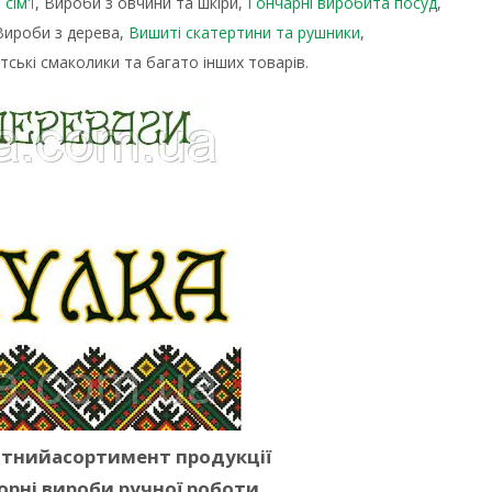
сім'ї
, Вироби з овчини та шкіри,
Гончарні виробита посуд
,
 Вироби з дерева,
Вишиті скатертини та рушники
,
тські смаколики та багато інших товарів.
ітнийасортимент продукції
орні вироби ручної роботи