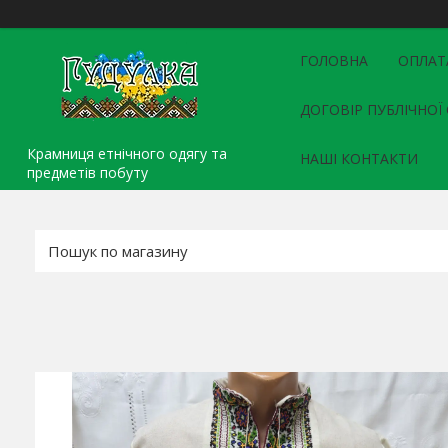
ГОЛОВНА
ОПЛАТ
ДОГОВІР ПУБЛІЧНОЇ
Крамниця етнічного одягу та
НАШІ КОНТАКТИ
предметів побуту