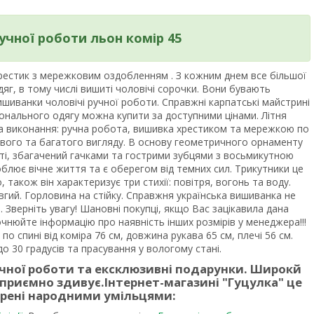
чної роботи льон комір 45
хрестик з мережковим оздобленням . З кожним днем все більшої
яг, в тому числі вишиті чоловічі сорочки. Вони бувають
иванки чоловічі ручної роботи. Справжні карпатські майстрині
онального одягу можна купити за доступними цінами. Літня
ка виконання: ручна робота, вишивка хрестиком та мережкою по
вого та багатого вигляду. В основу геометричного орнаменту
ті, збагачений гачками та гострими зубцями з восьмикутною
облює вічне життя та є оберегом від темних сил. Трикутники це
, також він характеризує три стихії: повітря, вогонь та воду.
гий. Горловина на стійку. Справжня українська вишиванка не
Зверніть увагу! Шановні покупці, якщо Вас зацікавила дана
очнюйте інформацію про наявність інших розмірів у менеджера!!!
по спині від коміра 76 см, довжина рукава 65 см, плечі 56 см.
о 30 градусів та прасування у вологому стані.
учної роботи та ексклюзивні подарунки. Широкй
 приємно здивує.
Інтернет-магазині "Гуцулка"
це
орені народними умільцями: