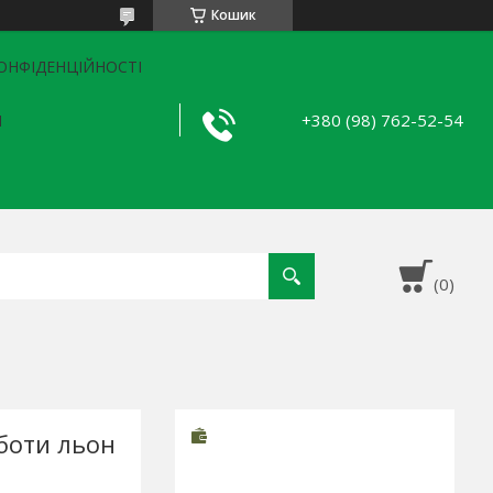
Кошик
ОНФІДЕНЦІЙНОСТІ
+380 (98) 762-52-54
Я
боти льон