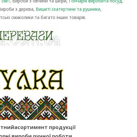
сім'ї
, Вироби з овчини та шкіри,
Гончарні виробита посуд
,
 Вироби з дерева,
Вишиті скатертини та рушники
,
тські смаколики та багато інших товарів.
ітнийасортимент продукції
орні вироби ручної роботи