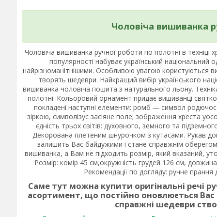
Чоловіча вишиванка ру
Чоловіча вишиванка ручної роботи по полотні в техніці 
популярності набуває український національний од
найрізноманітнішими. Особливою увагою користуються виш
творять шедеври. Найкращий вибір українського наці
вишиванка чоловіча пошита з натурального льону. Техні
полотні. Кольоровий орнамент придає вишиванці святко
покладені наступні елементи: ромб ― символ родючос
зіркою, символізує засіяне поле; зображення хреста уос
єдність трьох світів: духовного, земного та підземного
Декорована плетеним шнурочком з кутасами. Рукав дов
залишить Вас байдужими і стане справжнім оберегом. 
вишиванка, а Вам не підходить розмір, який вказаний, ут
Розмір: комір 45 см,окружність грудей 126 см, довжина 
Рекомендації по догляду: ручне прання д
Саме тут можна купити оригінальні речі р
асортимент, що постійно оновлюється Вас
справжні шедеври ств