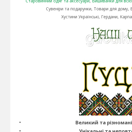
Старовинний одяг та аксесуари
,
Вишиванки для всієї 
Сувеніри та подарунки, Товари для дому,
Хустини Українські, Гердани, Карпа
Великий та різноман
Унікальні та неповт