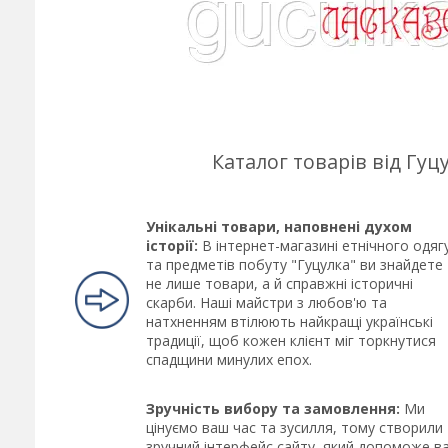
Каталог товарів від Гу
Унікальні товари, наповнені духом
історії:
В інтернет-магазині етнічного одяг
та предметів побуту "Гуцулка" ви знайдете
не лише товари, а й справжні історичні
скарби. Наші майстри з любов'ю та
натхненням втілюють найкращі українські
традиції, щоб кожен клієнт міг торкнутися
спадщини минулих епох.
Зручність вибору та замовлення:
Ми
цінуємо ваш час та зусилля, тому створили
зручний інтерфейс сайту, який допоможе в