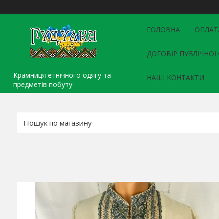
ГОЛОВНА
ОПЛАТ
ДОГОВІР ПУБЛІЧНОЇ
Крамниця етнічного одягу та
НАШІ КОНТАКТИ
предметів побуту