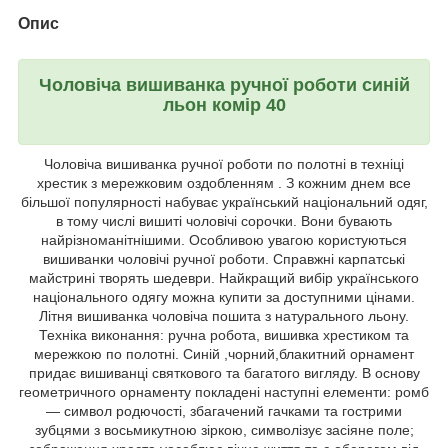
Опис
Чоловіча вишиванка ручної роботи синій
льон комір 40
Чоловіча вишиванка ручної роботи по полотні в техніці
хрестик з мережковим оздобленням . З кожним днем все
більшої популярності набуває український національний одяг,
в тому числі вишиті чоловічі сорочки. Вони бувають
найрізноманітнішими. Особливою увагою користуються
вишиванки чоловічі ручної роботи. Справжні карпатські
майстрині творять шедеври. Найкращий вибір українського
національного одягу можна купити за доступними цінами.
Літня вишиванка чоловіча пошита з натурального льону.
Техніка виконання: ручна робота, вишивка хрестиком та
мережкою по полотні. Синій ,чорний,блакитний орнамент
придає вишиванці святкового та багатого вигляду. В основу
геометричного орнаменту покладені наступні елементи: ромб
― символ родючості, збагачений гачками та гострими
зубцями з восьмикутною зіркою, символізує засіяне поле;