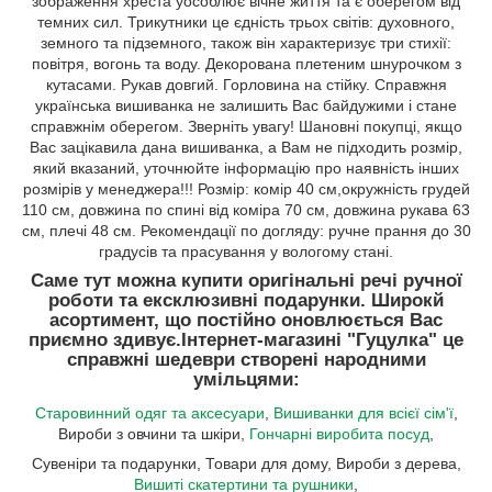
зображення хреста уособлює вічне життя та є оберегом від
темних сил. Трикутники це єдність трьох світів: духовного,
земного та підземного, також він характеризує три стихії:
повітря, вогонь та воду. Декорована плетеним шнурочком з
кутасами. Рукав довгий. Горловина на стійку. Справжня
українська вишиванка не залишить Вас байдужими і стане
справжнім оберегом. Зверніть увагу! Шановні покупці, якщо
Вас зацікавила дана вишиванка, а Вам не підходить розмір,
який вказаний, уточнюйте інформацію про наявність інших
розмірів у менеджера!!! Розмір: комір 40 см,окружність грудей
110 см, довжина по спині від коміра 70 см, довжина рукава 63
см, плечі 48 см. Рекомендації по догляду: ручне прання до 30
градусів та прасування у вологому стані.
Саме тут можна купити оригінальні речі ручної
роботи та ексклюзивні подарунки. Широкй
асортимент, що постійно оновлюється Вас
приємно здивує.
Інтернет-магазині "Гуцулка"
це
справжні шедеври створені народними
умільцями:
Старовинний одяг та аксесуари
,
Вишиванки для всієї сім'ї
,
Вироби з овчини та шкіри,
Гончарні виробита посуд
,
Сувеніри та подарунки, Товари для дому, Вироби з дерева,
Вишиті скатертини та рушники
,