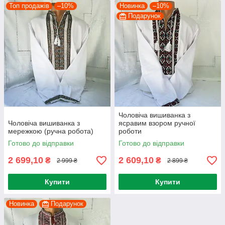
Топ продажів
–10%
Новинка
–10%
Подарунок
Чоловіча вишиванка з
Чоловіча вишиванка з
ясравим взором ручної
мережкою (ручна робота)
роботи
Готово до відправки
Готово до відправки
2 699,10
2 609,10
₴
₴
2 999 ₴
2 899 ₴
Купити
Купити
Новинка
Подарунок