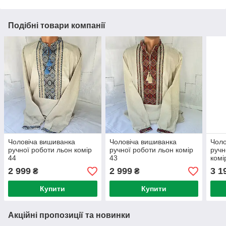
Подібні товари компанії
Чоловіча вишиванка
Чоловіча вишиванка
Чоло
ручної роботи льон комір
ручної роботи льон комір
ручн
44
43
комі
2 999
2 999
3 1
₴
₴
Купити
Купити
Акційні пропозиції та новинки