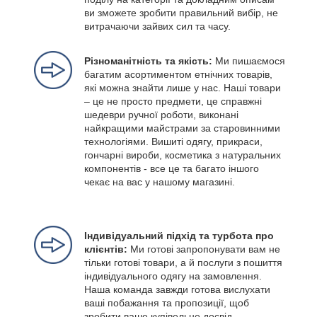
ви зможете зробити правильний вибір, не
витрачаючи зайвих сил та часу.
Різноманітність та якість:
Ми пишаємося
багатим асортиментом етнічних товарів,
які можна знайти лише у нас. Наші товари
– це не просто предмети, це справжні
шедеври ручної роботи, виконані
найкращими майстрами за старовинними
технологіями. Вишиті одягу, прикраси,
гончарні вироби, косметика з натуральних
компонентів - все це та багато іншого
чекає на вас у нашому магазині.
Індивідуальний підхід та турбота про
клієнтів:
Ми готові запропонувати вам не
тільки готові товари, а й послуги з пошиття
індивідуального одягу на замовлення.
Наша команда завжди готова вислухати
ваші побажання та пропозиції, щоб
зробити ваше купівельне досвід