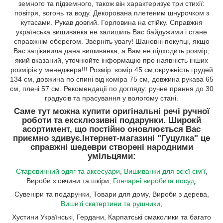
земного та підземного, також він характеризує три стихії:
повітря, вогонь та воду. Декорована плетеним шнурочком з
кутасами. Рукав довгий. Горловина на стійку. Справжня
українська вишиванка не залишить Вас байдужими і стане
справжнім оберегом. Зверніть увагу! Шановні покупці, якщо
Вас зацікавила дана вишиванка, а Вам не підходить розмір,
який вказаний, уточнюйте інформацію про наявність інших
розмірів у менеджера!!! Розмір: комір 45 см,окружність грудей
134 см, довжина по спині від коміра 75 см, довжина рукава 65
см, плечі 57 см. Рекомендації по догляду: ручне прання до 30
градусів та прасування у вологому стані.
Саме тут можна купити оригінальні речі ручної
роботи та ексклюзивні подарунки. Широкй
асортимент, що постійно оновлюється Вас
приємно здивує.
Інтернет-магазині "Гуцулка"
це
справжні шедеври створені народними
умільцями:
Старовинний одяг та аксесуари
,
Вишиванки для всієї сім'ї
,
Вироби з овчини та шкіри,
Гончарні виробита посуд
,
Сувеніри та подарунки, Товари для дому, Вироби з дерева,
Вишиті скатертини та рушники
,
Хустини Українські, Гердани, Карпатські смаколики та багато