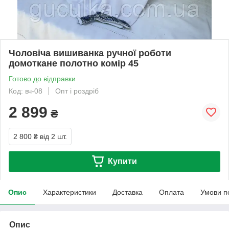
Чоловіча вишиванка ручної роботи
домоткане полотно комір 45
Готово до відправки
Код: вч-08
Опт і роздріб
2 899
₴
2 800 ₴
від 2 шт.
Купити
Опис
Характеристики
Доставка
Оплата
Умови п
Опис