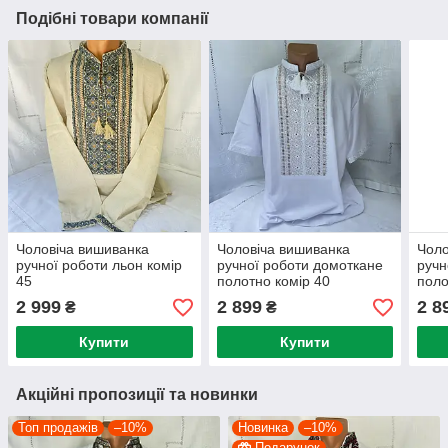
Подібні товари компанії
Чоловіча вишиванка
Чоловіча вишиванка
Чоло
ручної роботи льон комір
ручної роботи домоткане
ручн
45
полотно комір 40
поло
2 999
2 899
2 8
₴
₴
Купити
Купити
Акційні пропозиції та новинки
Топ продажів
–10%
Новинка
–10%
Подарунок