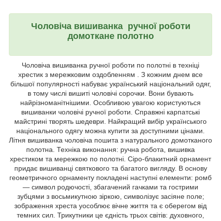
Чоловіча вишиванка ручної роботи
домоткане полотно
Чоловіча вишиванка ручної роботи по полотні в техніці
хрестик з мережковим оздобленням . З кожним днем все
більшої популярності набуває український національний одяг,
в тому числі вишиті чоловічі сорочки. Вони бувають
найрізноманітнішими. Особливою увагою користуються
вишиванки чоловічі ручної роботи. Справжні карпатські
майстрині творять шедеври. Найкращий вибір українського
національного одягу можна купити за доступними цінами.
Літня вишиванка чоловіча пошита з натурального домотканого
полотна. Техніка виконання: ручна робота, вишивка
хрестиком та мережкою по полотні. Сіро-блакитний орнамент
придає вишиванці святкового та багатого вигляду. В основу
геометричного орнаменту покладені наступні елементи: ромб
― символ родючості, збагачений гачками та гострими
зубцями з восьмикутною зіркою, символізує засіяне поле;
зображення хреста уособлює вічне життя та є оберегом від
темних сил. Трикутники це єдність трьох світів: духовного,