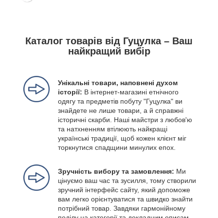
Каталог товарів від Гуцулка – Ваш
найкращий вибір
Унікальні товари, наповнені духом
історії:
В інтернет-магазині етнічного
одягу та предметів побуту "Гуцулка" ви
знайдете не лише товари, а й справжні
історичні скарби. Наші майстри з любов'ю
та натхненням втілюють найкращі
українські традиції, щоб кожен клієнт міг
торкнутися спадщини минулих епох.
Зручність вибору та замовлення:
Ми
цінуємо ваш час та зусилля, тому створили
зручний інтерфейс сайту, який допоможе
вам легко орієнтуватися та швидко знайти
потрібний товар. Завдяки гармонійному
поділу на категорії та докладним описам