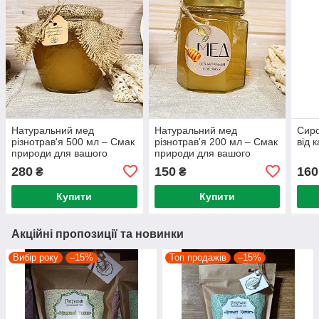
Натуральний мед
Натуральний мед
Сиро
різнотрав'я 500 мл – Смак
різнотрав'я 200 мл – Смак
від 
природи для вашого
природи для вашого
здоров'я
здоров'я
280
150
160
₴
₴
Купити
Купити
Акційні пропозиції та новинки
Вибір року
–15%
Топ продажів
–15%