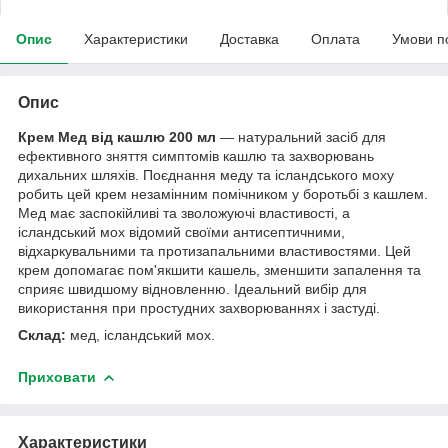
Опис
Характеристики
Доставка
Оплата
Умови п
Опис
Крем Мед від кашлю 200 мл
— натуральний засіб для
ефективного зняття симптомів кашлю та захворювань
дихальних шляхів. Поєднання меду та ісландського моху
робить цей крем незамінним помічником у боротьбі з кашлем.
Мед має заспокійливі та зволожуючі властивості, а
ісландський мох відомий своїми антисептичними,
відхаркувальними та протизапальними властивостями. Цей
крем допомагає пом'якшити кашель, зменшити запалення та
сприяє швидшому відновленню. Ідеальний вибір для
використання при простудних захворюваннях і застуді.
Склад:
мед, ісландський мох.
Приховати
Характеристики