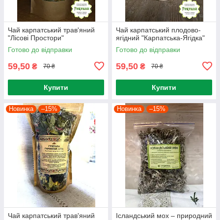
Чай карпатський трав'яний
Чай карпатський плодово-
"Лісові Простори"
ягідний "Карпатська-Ягідка"
Готово до відправки
Готово до відправки
59,50
59,50
₴
₴
70 ₴
70 ₴
Купити
Купити
Новинка
–15%
Новинка
–15%
Чай карпатський трав'яний
Ісландський мох – природний