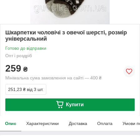
Шкарпетки чоловічі з овечої шерсті, розмір
універсальний
Готово до відправки
Опт і роздріб
259
₴
Мінімальна сума замовлення на сайті — 400 ₴
251,23 ₴
від 3 шт.
Купити
Опис
Характеристики
Доставка
Оплата
Умови п