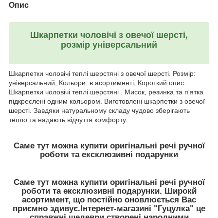
Опис
Шкарпетки чоловічі з овечої шерсті,
розмір універсальний
Шкарпетки чоловічі теплі шерстяні з овечої шерсті. Розмір:
універсальний; Кольори: в асортименті; Короткий опис:
Шкарпетки чоловічі теплі шерстяні . Мисок, резинка та п'ятка
підкреслені одним кольором. Виготовлені шкарпетки з овечої
шерсті. Завдяки натуральному складу чудово зберігають
тепло та надають відчуття комфорту.
Саме тут можна купити оригінальні речі ручної
роботи та ексклюзивні подарунки
Саме тут можна купити оригінальні речі ручної
роботи та ексклюзивні подарунки. Широкй
асортимент, що постійно оновлюється Вас
приємно здивує.
Інтернет-магазині "Гуцулка"
це
справжні шедеври створені народними