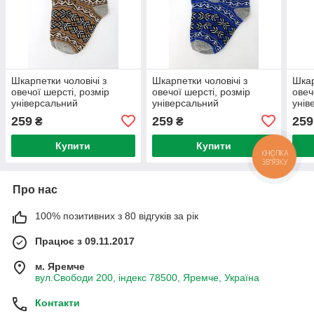
Шкарпетки чоловічі з
Шкарпетки чоловічі з
Шкар
овечої шерсті, розмір
овечої шерсті, розмір
овеч
універсальний
універсальний
унів
259
259
259
₴
₴
Купити
Купити
КНОПКА
ЗВ'ЯЗКУ
Про нас
100% позитивних з 80 відгуків за рік
Працює з 09.11.2017
м. Яремче
вул.Свободи 200, індекс 78500, Яремче, Україна
Контакти