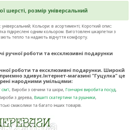
ої шерсті, розмір універсальний
: універсальний; Кольори: в асортименті; Короткий опис:
ятка підкреслені одним кольором. Виготовлені шкарпетки з
ігають тепло та надають відчуття комфорту.
чі ручної роботи та ексклюзивні подарунки
учної роботи та ексклюзивні подарунки. Широкй
 приємно здивує.
Інтернет-магазині "Гуцулка"
це
орені народними умільцями:
сім'ї
, Вироби з овчини та шкіри,
Гончарні виробита посуд
,
 Вироби з дерева,
Вишиті скатертини та рушники
,
тські смаколики та багато інших товарів.