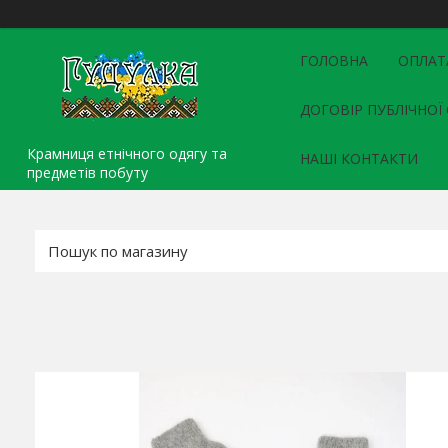
ГОЛОВНА
ОПЛАТ
ДОГОВІР ПУБЛІЧНОЇ
Крамниця етнічного одягу та
НАШІ КОНТАКТИ
предметів побуту