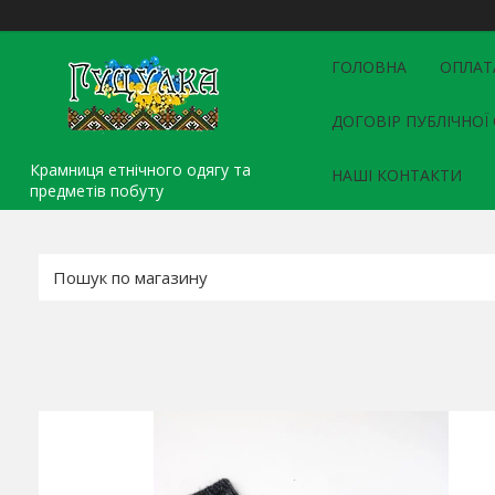
ГОЛОВНА
ОПЛАТ
ДОГОВІР ПУБЛІЧНОЇ
Крамниця етнічного одягу та
НАШІ КОНТАКТИ
предметів побуту