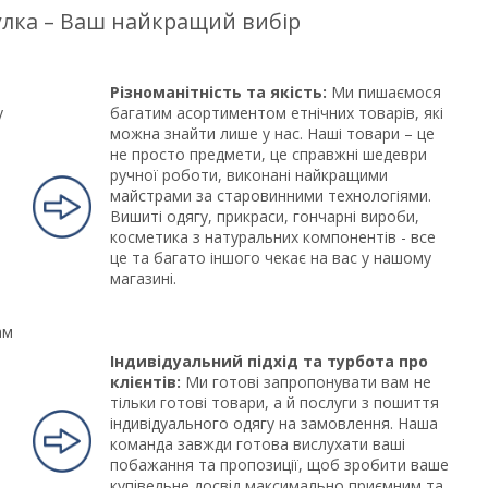
цулка – Ваш найкращий вибір
Різноманітність та якість:
Ми пишаємося
у
багатим асортиментом етнічних товарів, які
можна знайти лише у нас. Наші товари – це
не просто предмети, це справжні шедеври
ручної роботи, виконані найкращими
майстрами за старовинними технологіями.
Вишиті одягу, прикраси, гончарні вироби,
косметика з натуральних компонентів - все
це та багато іншого чекає на вас у нашому
магазині.
ам
Індивідуальний підхід та турбота про
клієнтів:
Ми готові запропонувати вам не
тільки готові товари, а й послуги з пошиття
індивідуального одягу на замовлення. Наша
команда завжди готова вислухати ваші
побажання та пропозиції, щоб зробити ваше
купівельне досвід максимально приємним та