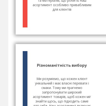
та матеріалів, що робить наш
асортимент особливо привабливим
для клієнтів
Різноманітність вибору
Ми розуміємо, що кожен клієнт
унікальний і має власні переваги і
смаки. Тому ми прагнемо
запропонувати широкий
асортимент товарів, щоб кожен міг
знайти щось, що підходить саме
для себе. Наш асортимент включає