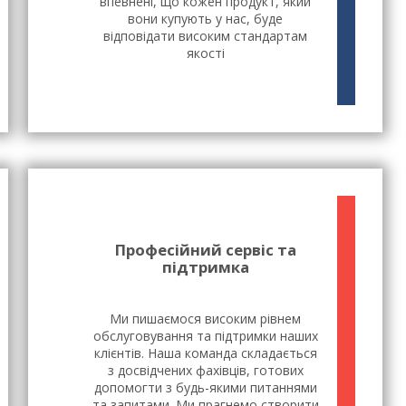
впевнені, що кожен продукт, який
вони купують у нас, буде
відповідати високим стандартам
якості
Професійний сервіс та
підтримка
Ми пишаємося високим рівнем
обслуговування та підтримки наших
клієнтів. Наша команда складається
з досвідчених фахівців, готових
допомогти з будь-якими питаннями
та запитами. Ми прагнемо створити