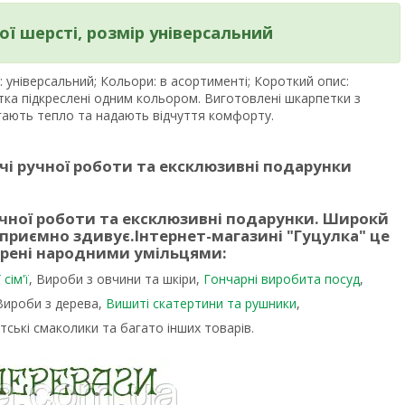
ої шерсті, розмір універсальний
: універсальний; Кольори: в асортименті; Короткий опис:
ятка підкреслені одним кольором. Виготовлені шкарпетки з
ігають тепло та надають відчуття комфорту.
чі ручної роботи та ексклюзивні подарунки
учної роботи та ексклюзивні подарунки. Широкй
 приємно здивує.
Інтернет-магазині "Гуцулка"
це
орені народними умільцями:
сім'ї
, Вироби з овчини та шкіри,
Гончарні виробита посуд
,
 Вироби з дерева,
Вишиті скатертини та рушники
,
тські смаколики та багато інших товарів.