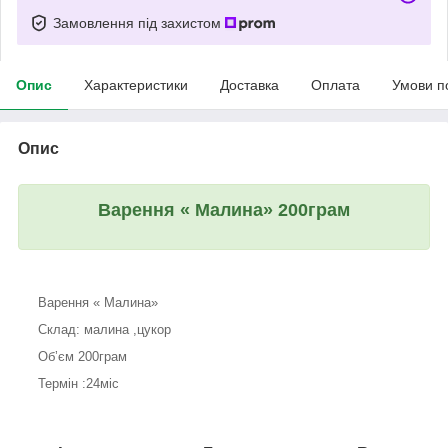
Замовлення під захистом
Опис
Характеристики
Доставка
Оплата
Умови п
Опис
Варення « Малина» 200грам
Варення « Малина»
Склад: малина ,цукор
Обʼєм 200грам
Термін :24міс