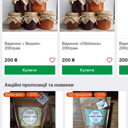
Варення « Вишня»
Варення «Обліпиха»
Вар
200грам
200грам
200
200
200
200
₴
₴
Купити
Купити
Акційні пропозиції та новинки
Вибір року
–15%
Топ продажів
–15%