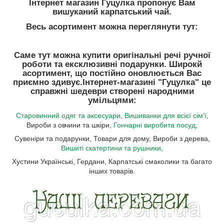
Інтернет магазин Гуцулка пропонує Вам
вишуканий карпатський чай.
Весь асортимент можна переглянути тут:
Саме тут можна купити оригінальні речі ручної
роботи та ексклюзивні подарунки. Широкй
асортимент, що постійно оновлюється Вас
приємно здивує.
Інтернет-магазині "Гуцулка"
це
справжні шедеври створені народними
умільцями:
Старовинний одяг та аксесуари
,
Вишиванки для всієї сім'ї
,
Вироби з овчини та шкіри,
Гончарні виробита посуд
,
Сувеніри та подарунки, Товари для дому, Вироби з дерева,
Вишиті скатертини та рушники
,
Хустини Українські, Гердани, Карпатські смаколики та багато
інших товарів.