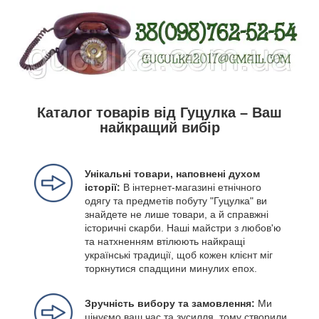
Каталог товарів від Гуцулка – Ваш
найкращий вибір
Унікальні товари, наповнені духом
історії:
В інтернет-магазині етнічного
одягу та предметів побуту "Гуцулка" ви
знайдете не лише товари, а й справжні
історичні скарби. Наші майстри з любов'ю
та натхненням втілюють найкращі
українські традиції, щоб кожен клієнт міг
торкнутися спадщини минулих епох.
Зручність вибору та замовлення:
Ми
цінуємо ваш час та зусилля, тому створили