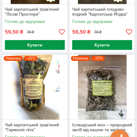
Чай карпатський трав'яний
Чай карпатський плодово-
"Лісові Простори"
ягідний "Карпатська-Ягідка"
Готово до відправки
Готово до відправки
59,50
59,50
₴
₴
70 ₴
70 ₴
Купити
Купити
Новинка
–15%
Новинка
–15%
Чай карпатський трав'яний
Ісландський мох – природний
"Гармонія літа"
засіб від кашлю та застуди