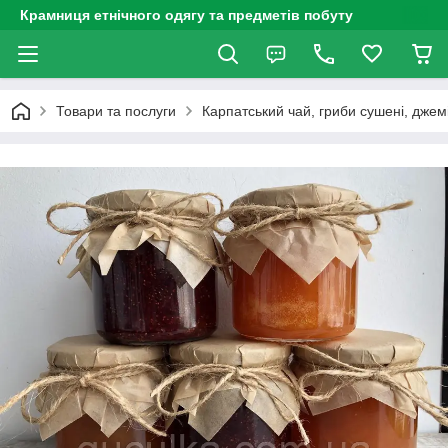
Крамниця етнічного одягу та предметів побуту
Товари та послуги
Карпатський чай, гриби сушені, джем