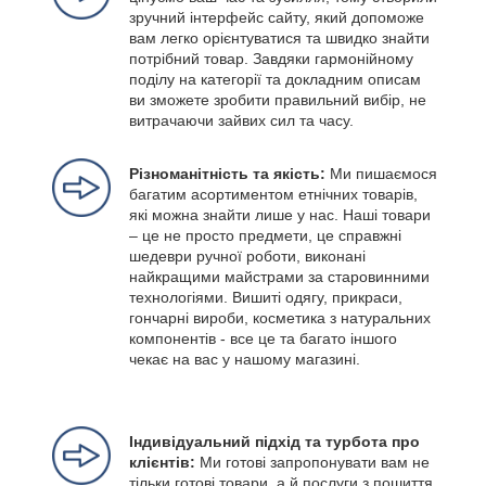
зручний інтерфейс сайту, який допоможе
вам легко орієнтуватися та швидко знайти
потрібний товар. Завдяки гармонійному
поділу на категорії та докладним описам
ви зможете зробити правильний вибір, не
витрачаючи зайвих сил та часу.
Різноманітність та якість:
Ми пишаємося
багатим асортиментом етнічних товарів,
які можна знайти лише у нас. Наші товари
– це не просто предмети, це справжні
шедеври ручної роботи, виконані
найкращими майстрами за старовинними
технологіями. Вишиті одягу, прикраси,
гончарні вироби, косметика з натуральних
компонентів - все це та багато іншого
чекає на вас у нашому магазині.
Індивідуальний підхід та турбота про
клієнтів:
Ми готові запропонувати вам не
тільки готові товари, а й послуги з пошиття